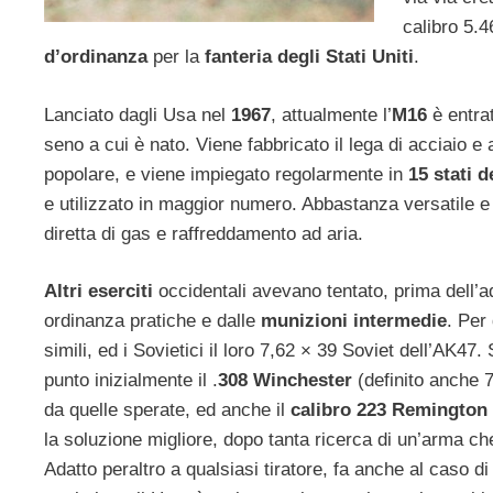
calibro 5.
d’ordinanza
per la
fanteria degli Stati Uniti
.
Lanciato dagli Usa nel
1967
, attualmente l’
M16
è entrat
seno a cui è nato. Viene fabbricato il lega di acciaio e 
popolare, e viene impiegato regolarmente in
15 stati d
e utilizzato in maggior numero. Abbastanza versatile 
diretta di gas e raffreddamento ad aria.
Altri eserciti
occidentali avevano tentato, prima dell’a
ordinanza pratiche e dalle
munizioni intermedie
. Per
simili, ed i Sovietici il loro 7,62 × 39 Soviet dell’AK47
punto inizialmente il .
308 Winchester
(definito anche 7
da quelle sperate, ed anche il
calibro 223 Remington
la soluzione migliore, dopo tanta ricerca di un’arma c
Adatto peraltro a qualsiasi tiratore, fa anche al caso d