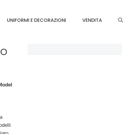
UNIFORMI E DECORAZIONI
VENDITA
to
Model
a
delli
Nato,