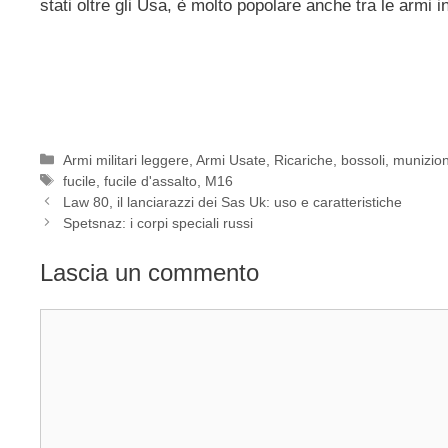
stati oltre gli Usa, è molto popolare anche tra le armi 
Categorie
Armi militari leggere
,
Armi Usate
,
Ricariche, bossoli, munizion
Tag
fucile
,
fucile d'assalto
,
M16
Law 80, il lanciarazzi dei Sas Uk: uso e caratteristiche
Spetsnaz: i corpi speciali russi
Lascia un commento
Commento