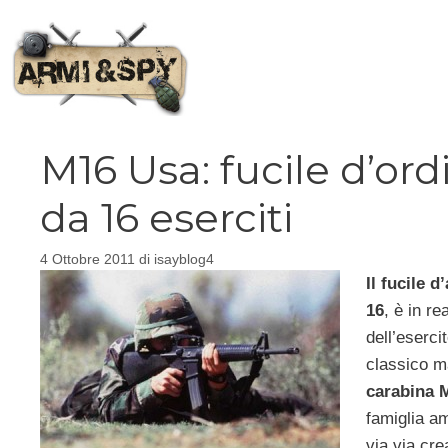
Vai
al
contenuto
M16 Usa: fucile d’or
da 16 eserciti
4 Ottobre 2011
di
isayblog4
Il fucile 
16
, è in re
dell’eserci
classico m
carabina 
famiglia am
via via cre