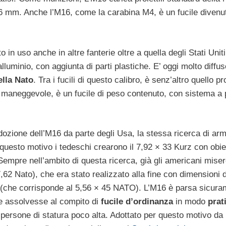
46 mm. Anche l’M16, come la carabina M4, è un fucile divenu
o in uso anche in altre fanterie oltre a quella degli Stati Uniti
alluminio, con aggiunta di parti plastiche. E’ oggi molto diffus
ella Nato
. Tra i fucili di questo calibro, è senz’altro quello p
e maneggevole, è un fucile di peso contenuto, con sistema a
dozione dell’M16 da parte degli Usa, la stessa ricerca di arm
 questo motivo i tedeschi crearono il 7,92 × 33 Kurz con obiet
. Sempre nell’ambito di questa ricerca, già gli americani mise
,62 Nato), che era stato realizzato alla fine con dimensioni 
(che corrisponde al 5,56 × 45 NATO). L’M16 è parsa sicura
he assolvesse al compito di
fucile d’ordinanza
in modo
prat
i persone di statura poco alta. Adottato per questo motivo da