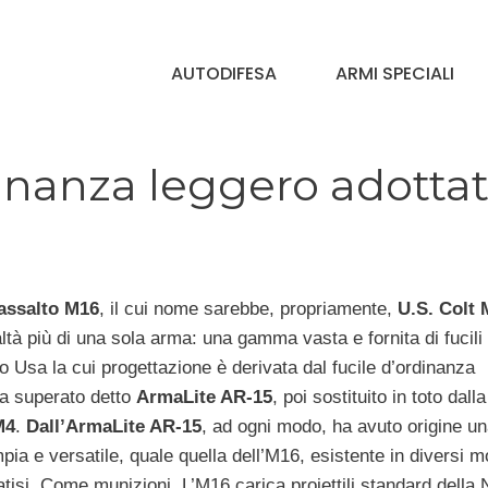
AUTODIFESA
ARMI SPECIALI
dinanza leggero adotta
d’assalto M16
, il cui nome sarebbe, propriamente,
U.S. Colt 
altà più di una sola arma: una gamma vasta e fornita di fucili
to Usa la cui progettazione è derivata dal fucile d’ordinanza
a superato detto
ArmaLite AR-15
, poi sostituito in toto dalla
M4
.
Dall’ArmaLite AR-15
, ad ogni modo, ha avuto origine un
pia e versatile, quale quella dell’M16, esistente in diversi mo
atisi. Come munizioni, L’M16 carica proiettili standard della 