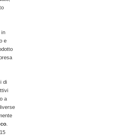
to
 in
o e
rodotto
 presa
i di
tivi
ro a
diverse
mente
ico
.
 15