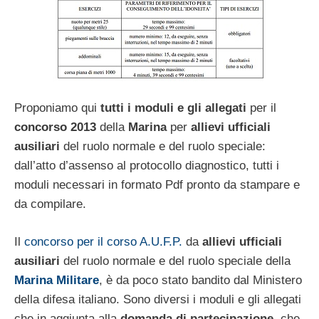
Proponiamo qui
tutti i moduli e gli allegati
per il
concorso 2013
della
Marina
per
allievi ufficiali
ausiliari
del ruolo normale e del ruolo speciale:
dall’atto d’assenso al protocollo diagnostico, tutti i
moduli necessari in formato Pdf pronto da stampare e
da compilare.
Il
concorso per il corso A.U.F.P.
da
allievi ufficiali
ausiliari
del ruolo normale e del ruolo speciale della
Marina Militare
, è da poco stato bandito dal Ministero
della difesa italiano. Sono diversi i moduli e gli allegati
che in aggiunta alla
domanda di partecipazione
, che