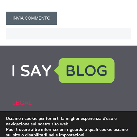
LEGAL
Usiamo i cookie per fornirti la miglior esperienza d'uso e
Armi&Spy is part of the network IsayBlog!
navigazione sul nostro sito web.
Puoi trovare altre informazioni riguardo a quali cookie usiamo
sul sito o disabilitarli nelle
impostazioni
.