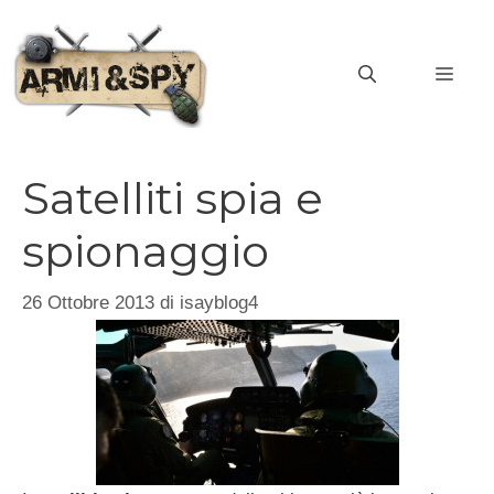
Vai
al
MEN
contenuto
Satelliti spia e
spionaggio
26 Ottobre 2013
di
isayblog4