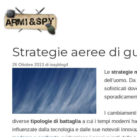
Vai
al
contenuto
Strategie aeree di g
26 Ottobre 2013
di
isayblog4
Le
strategie m
dell’uomo. Da c
sofisticati dov
sporadicament
I cambiamenti d
diverse
tipologie di battaglia
a cui i tempi moderni ha
influenzate dalla tecnologia e dalle sue notevoli innova