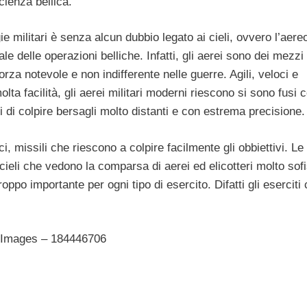
cienza bellica.
 militari è senza alcun dubbio legato ai cieli, ovvero l’aereo
ale delle operazioni belliche. Infatti, gli aerei sono dei mezzi
forza notevole e non indifferente nelle guerre. Agili, veloci e
ta facilità, gli aerei militari moderni riescono si sono fusi c
i di colpire bersagli molto distanti e con estrema precisione.
ci, missili che riescono a colpire facilmente gli obbiettivi. Le
 cieli che vedono la comparsa di aerei ed elicotteri molto sofis
po importante per ogni tipo di esercito. Difatti gli eserciti
y Images – 184446706