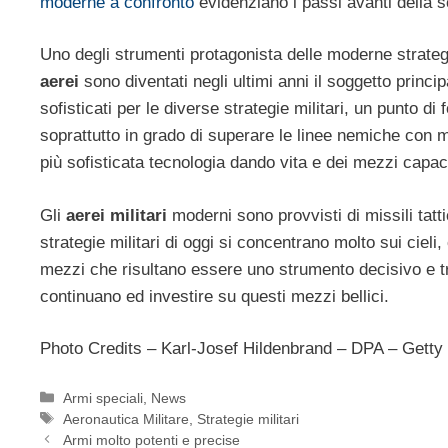
moderne a confronto
evidenziano i passi avanti della s
Uno degli strumenti protagonista delle moderne strategie
aerei
sono diventati negli ultimi anni il soggetto princip
sofisticati per le diverse strategie militari, un punto di 
soprattutto in grado di superare le linee nemiche con mol
più sofisticata tecnologia dando vita e dei mezzi capac
Gli
aerei militari
moderni sono provvisti di missili tatti
strategie militari di oggi si concentrano molto sui cieli,
mezzi che risultano essere uno strumento decisivo e trop
continuano ed investire su questi mezzi bellici.
Photo Credits – Karl-Josef Hildenbrand – DPA – Gett
Categorie
Armi speciali
,
News
Tag
Aeronautica Militare
,
Strategie militari
Armi molto potenti e precise