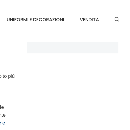
UNIFORMI E DECORAZIONI
VENDITA
olto più
le
nte
e e