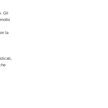
. Gli
 molto
on la
ticati,
 che