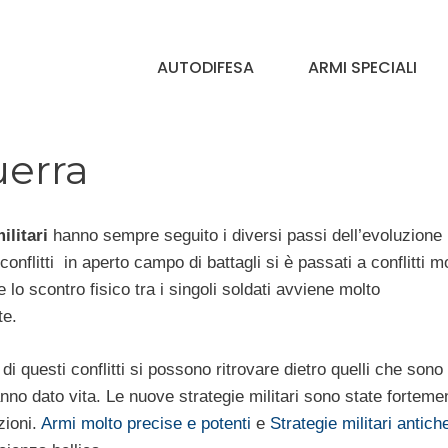
AUTODIFESA
ARMI SPECIALI
uerra
ilitari
hanno sempre seguito i diversi passi dell’evoluzione
onflitti in aperto campo di battagli si è passati a conflitti m
e lo scontro fisico tra i singoli soldati avviene molto
e.
i questi conflitti si possono ritrovare dietro quelli che sono 
nno dato vita. Le nuove strategie militari sono state forteme
zioni.
Armi molto precise e potenti
e
Strategie militari antich