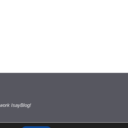
twork IsayBlog!