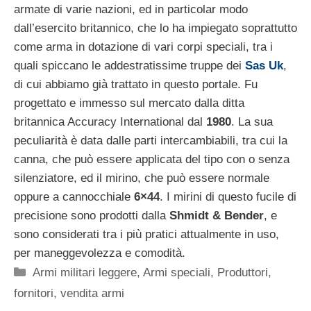
armate di varie nazioni, ed in particolar modo
dall’esercito britannico, che lo ha impiegato soprattutto
come arma in dotazione di vari corpi speciali, tra i
quali spiccano le addestratissime truppe dei
Sas Uk
,
di cui abbiamo già trattato in questo portale. Fu
progettato e immesso sul mercato dalla ditta
britannica Accuracy International dal
1980
. La sua
peculiarità è data dalle parti intercambiabili, tra cui la
canna, che può essere applicata del tipo con o senza
silenziatore, ed il mirino, che può essere normale
oppure a cannocchiale
6×44
. I mirini di questo fucile di
precisione sono prodotti dalla
Shmidt & Bender
, e
sono considerati tra i più pratici attualmente in uso,
per maneggevolezza e comodità.
Categorie
Armi militari leggere
,
Armi speciali
,
Produttori,
fornitori, vendita armi