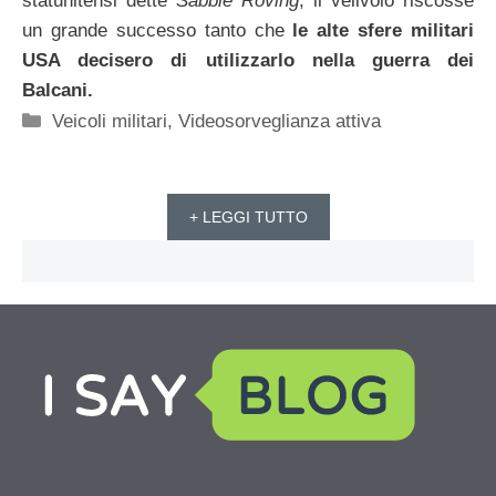
statunitensi dette
Sabbie Roving
; il velivolo riscosse
un grande successo tanto che
le alte sfere militari
USA decisero di utilizzarlo nella guerra dei
Balcani.
Categorie
Veicoli militari
,
Videosorveglianza attiva
+ LEGGI TUTTO