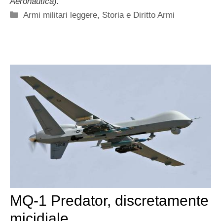
Aeronautica).
Categorie
Armi militari leggere
,
Storia e Diritto Armi
MQ-1 Predator, discretamente
micidiale