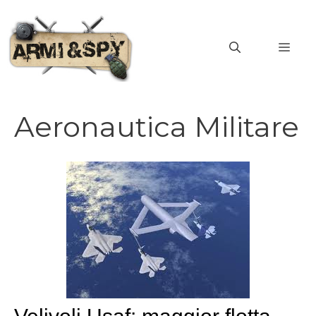
Vai
al
MEN
contenuto
Aeronautica Militare