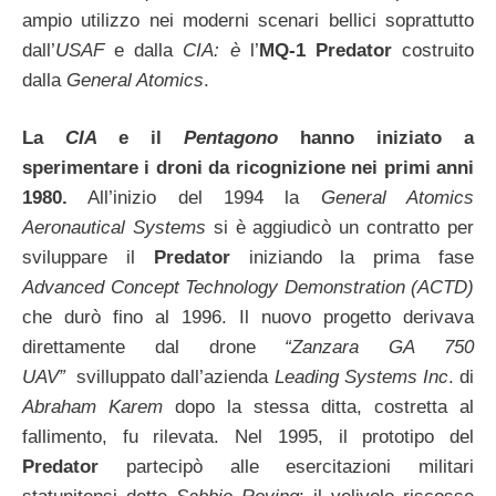
ampio utilizzo nei moderni scenari bellici soprattutto
dall’
USAF
e dalla
CIA: è
l’
MQ-1 Predator
costruito
dalla
General Atomics
.
La
CIA
e il
Pentagono
hanno iniziato a
sperimentare i droni da ricognizione nei primi anni
1980.
All’inizio del 1994 la
General Atomics
Aeronautical Systems
si è aggiudicò un contratto per
sviluppare il
Predator
iniziando la prima fase
Advanced Concept Technology Demonstration (ACTD)
che durò fino al 1996. Il nuovo progetto derivava
direttamente dal drone
“Zanzara GA 750
UAV”
svilluppato dall’azienda
Leading Systems Inc
. di
Abraham Karem
dopo la stessa ditta, costretta al
fallimento, fu rilevata. Nel 1995, il prototipo del
Predator
partecipò alle esercitazioni militari