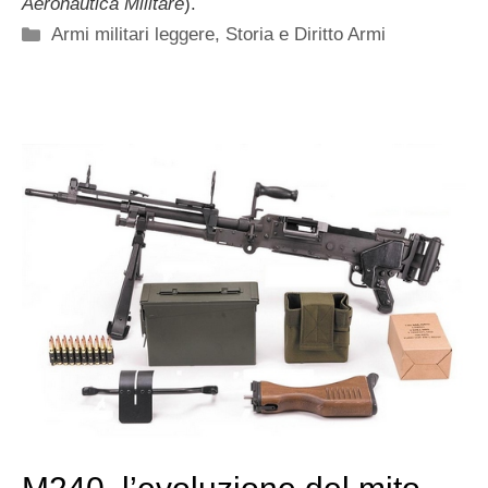
Aeronautica Militare
).
Categorie
Armi militari leggere
,
Storia e Diritto Armi