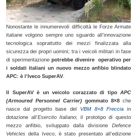
Nonostante le innumerevoli difficoltà le Forze Armate
italiane volgono sempre uno sguardo all’innovazione
tecnologica soprattutto dei mezzi finalizzata alla
sicurezza dei propri uomini; tra i veicoli militari in fase
di sperimentazione
potrebbe divenire operativo per
i soldati italiani un nuovo mezzo anfibio blindato
APC: è l’Iveco SuperAV
.
Il SuperAV è un veicolo corazzato di tipo
APC
(Armoured Personnel Carrier)
gommato 8×8
che
nasce dal progetto base del
VBM 8×8 Freccia
in
dotazione all’
Esercito Italiano
; il prototipo di questo
mezzo anfibio, sviluppato dalla divisione
Defence
Vehicles
della
Iveco
, è stato presentato all’edizione