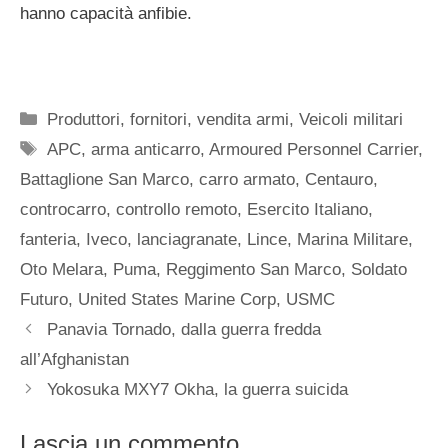
hanno capacità anfibie.
Categorie
Produttori, fornitori, vendita armi
,
Veicoli militari
Tag
APC
,
arma anticarro
,
Armoured Personnel Carrier
,
Battaglione San Marco
,
carro armato
,
Centauro
,
controcarro
,
controllo remoto
,
Esercito Italiano
,
fanteria
,
Iveco
,
lanciagranate
,
Lince
,
Marina Militare
,
Oto Melara
,
Puma
,
Reggimento San Marco
,
Soldato
Futuro
,
United States Marine Corp
,
USMC
Panavia Tornado, dalla guerra fredda
all’Afghanistan
Yokosuka MXY7 Okha, la guerra suicida
Lascia un commento