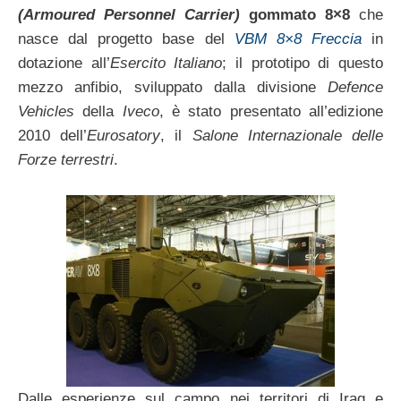
(Armoured Personnel Carrier)
gommato 8×8
che
nasce dal progetto base del
VBM 8×8 Freccia
in
dotazione all’
Esercito Italiano
; il prototipo di questo
mezzo anfibio, sviluppato dalla divisione
Defence
Vehicles
della
Iveco
, è stato presentato all’edizione
2010 dell’
Eurosatory
, il
Salone Internazionale delle
Forze terrestri
.
Dalle esperienze sul campo nei territori di Iraq e