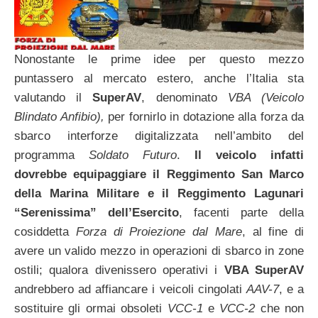
Nonostante le prime idee per questo mezzo
puntassero al mercato estero, anche l’Italia sta
valutando il
SuperAV
, denominato
VBA (Veicolo
Blindato Anfibio),
per fornirlo in dotazione alla forza da
sbarco interforze digitalizzata nell’ambito del
programma
Soldato Futuro
.
Il veicolo infatti
dovrebbe equipaggiare il Reggimento San Marco
della Marina Militare e il Reggimento Lagunari
“Serenissima” dell’Esercito
, facenti parte della
cosiddetta
Forza di Proiezione dal Mare
, al fine di
avere un valido mezzo in operazioni di sbarco in zone
ostili; qualora divenissero operativi i
VBA SuperAV
andrebbero ad affiancare i veicoli cingolati
AAV-7
, e a
sostituire gli ormai obsoleti
VCC-1
e
VCC-2
che non