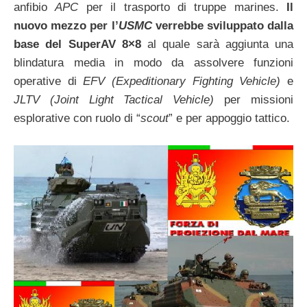
anfibio
APC
per il trasporto di truppe marines.
Il
nuovo mezzo per l’
USMC
verrebbe sviluppato dalla
base del SuperAV 8×8
al quale sarà aggiunta una
blindatura media in modo da assolvere funzioni
operative di
EFV (Expeditionary Fighting Vehicle)
e
JLTV (Joint Light Tactical Vehicle)
per missioni
esplorative con ruolo di “
scout
” e per appoggio tattico.