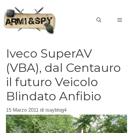
Vai
al
MEN
contenuto
Iveco SuperAV
(VBA), dal Centauro
il futuro Veicolo
Blindato Anfibio
15 Marzo 2011
di
isayblog4