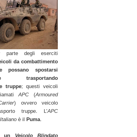
 parte degli eserciti
eicoli da combattimento
he possano spostarsi
nte trasportando
e truppe
; questi veicoli
hiamati
APC
(
Armoured
arrier
) ovvero veicolo
asporto truppe. L’
APC
Italiano
è il
Puma
.
 è un
Veicolo Blindato