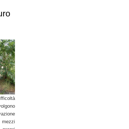
uro
ficoltà
olgono
vazione
 mezzi