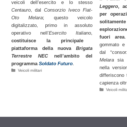
veicoli dell’esercito e lo stesso
Leggero
, a
Centauro
, dal
Consorzio Iveco Fiat-
per operazi
Oto Melara
; questo veicolo
solitame
digitalizzato, primo in assoluto
esplorazion
operativo nell’
Esercito Italiano
,
fuori area
costituisce la principale
gommato e v
piattaforma della nuova
Brigata
dal “conso
Terrestre NEC
nell’ambito del
Melara
sia n
programma
Soldato Futuro
.
nella versi
Categorie
Veicoli militari
differiscono
capienza oltr
Categorie
Veicoli milit