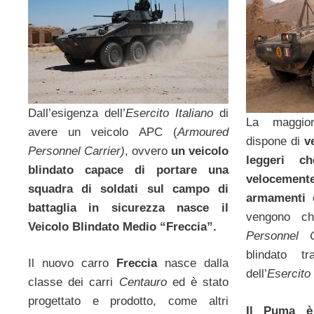
Dall’esigenza dell’
Esercito Italiano
di
La maggior
avere un veicolo APC (
Armoured
dispone di
v
Personnel Carrier)
, ovvero
un veicolo
leggeri c
blindato capace di portare una
veloceme
squadra di soldati sul campo di
armamenti 
battaglia in sicurezza nasce il
vengono c
Veicolo Blindato Medio “Freccia”.
Personnel C
blindato tr
Il nuovo carro
Freccia
nasce dalla
dell’
Esercito 
classe dei carri
Centauro
ed è stato
progettato e prodotto, come altri
Il Puma