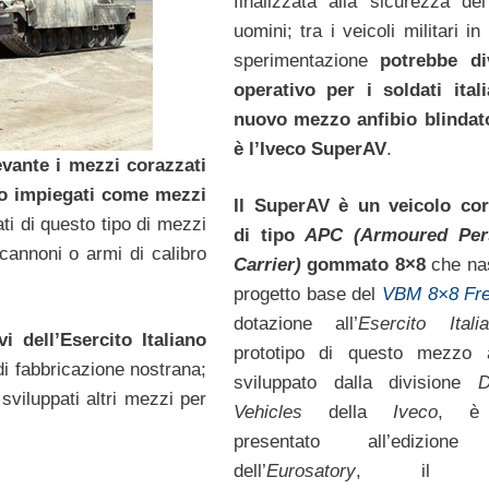
finalizzata alla sicurezza dei
uomini; tra i veicoli militari in
sperimentazione
potrebbe di
operativo per i soldati ital
nuovo mezzo anfibio blindat
è l’Iveco SuperAV
.
evante i mezzi corazzati
 o impiegati come mezzi
Il SuperAV è un veicolo cor
ati di questo tipo di mezzi
di tipo
APC (Armoured Per
 cannoni o armi di calibro
Carrier)
gommato 8×8
che na
progetto base del
VBM 8×8 Fre
dotazione all’
Esercito Itali
i dell’Esercito Italiano
prototipo di questo mezzo a
i fabbricazione nostrana;
sviluppato dalla divisione
De
sviluppati altri mezzi per
Vehicles
della
Iveco
, è 
presentato all’edizion
dell’
Eurosatory
, i