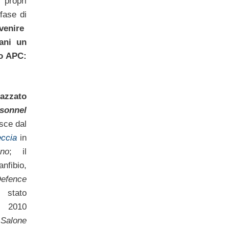
 propri
 fase di
venire
iani un
o APC:
azzato
sonnel
sce dal
ccia
in
ano
; il
nfibio,
fence
stato
e 2010
l
Salone