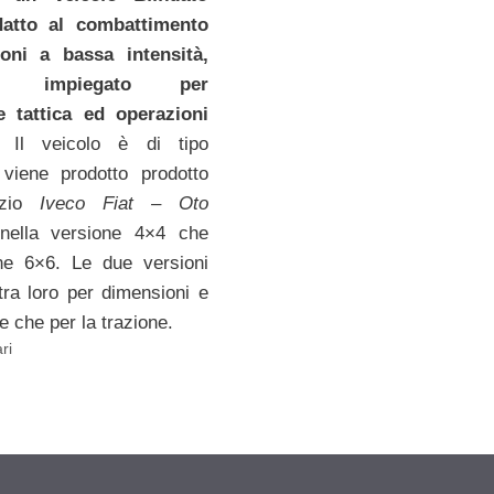
datto al combattimento
oni a bassa intensità,
nte impiegato per
e tattica ed operazioni
. Il veicolo è di tipo
iene prodotto prodotto
rzio
Iveco Fiat – Oto
ella versione 4×4 che
one 6×6. Le due versioni
 tra loro per dimensioni e
e che per la trazione.
ari