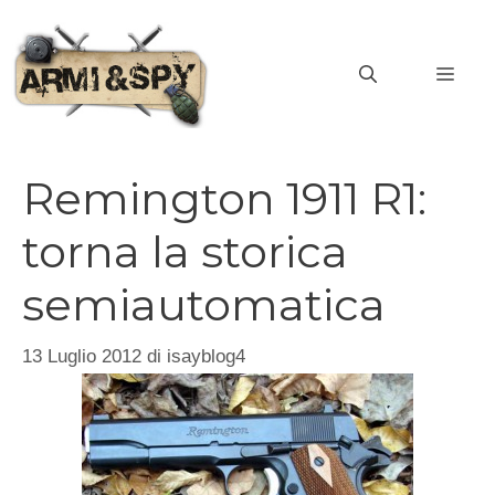
Vai
al
MEN
contenuto
Remington 1911 R1:
torna la storica
semiautomatica
13 Luglio 2012
di
isayblog4