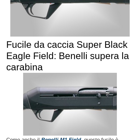
Fucile da caccia Super Black
Eagle Field: Benelli supera la
carabina
Come anche il
Benelli M1 Field
, questo fucile è