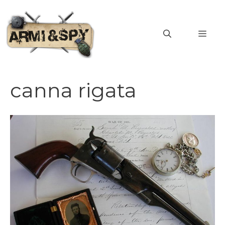
Vai
al
MEN
contenuto
canna rigata