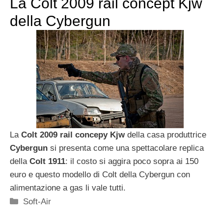
La Colt 2009 rail concept Kjw
della Cybergun
La
Colt 2009 rail concepy Kjw
della casa produttrice
Cybergun
si presenta come una spettacolare replica
della
Colt 1911
: il costo si aggira poco sopra ai 150
euro e questo modello di Colt della Cybergun con
alimentazione a gas li vale tutti.
Categorie
Soft-Air