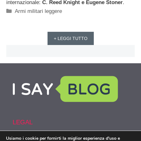
internazionale:
C. Reed Knight e Eugene Stoner
.
Categorie
Armi militari leggere
+ LEGGI TUTTO
LEGAL
Usiamo i cookie per fornirti la miglior esperienza d'uso e
Armi&Spy is part of the network IsayBlog!