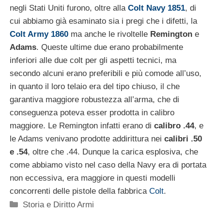
negli Stati Uniti furono, oltre alla
Colt Navy 1851
, di
cui abbiamo già esaminato sia i pregi che i difetti, la
Colt Army 1860
ma anche le rivoltelle
Remington
e
Adams
. Queste ultime due erano probabilmente
inferiori alle due colt per gli aspetti tecnici, ma
secondo alcuni erano preferibili e più comode all’uso,
in quanto il loro telaio era del tipo chiuso, il che
garantiva maggiore robustezza all’arma, che di
conseguenza poteva esser prodotta in calibro
maggiore. Le Remington infatti erano di
calibro .44
, e
le Adams venivano prodotte addirittura nei
calibri .50
e .54
, oltre che .44. Dunque la carica esplosiva, che
come abbiamo visto nel caso della Navy era di portata
non eccessiva, era maggiore in questi modelli
concorrenti delle pistole della fabbrica
Colt
.
Categorie
Storia e Diritto Armi