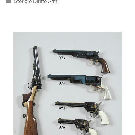
Categorie
Storia e Diritto Armi