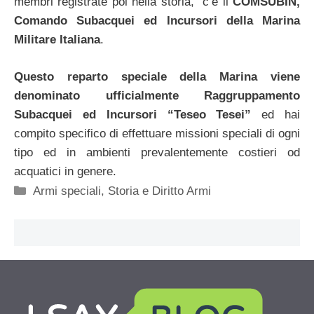
membri registrate poi nella storia, c’è il
COMSUBIN,
Comando Subacquei ed Incursori della Marina
Militare Italiana
.
Questo reparto speciale della Marina viene
denominato ufficialmente Raggruppamento
Subacquei ed Incursori “Teseo Tesei”
ed hai
compito specifico di effettuare missioni speciali di ogni
tipo ed in ambienti prevalentemente costieri od
acquatici in genere.
Categorie
Armi speciali
,
Storia e Diritto Armi