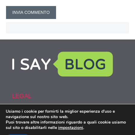
LEGAL
Usiamo i cookie per fornirti la miglior esperienza d'uso e
Armi&Spy is part of the network IsayBlog!
navigazione sul nostro sito web.
Puoi trovare altre informazioni riguardo a quali cookie usiamo
sul sito o disabilitarli nelle
impostazioni
.