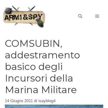
Vai
al
MEN
contenuto
COMSUBIN,
addestramento
basico degli
Incursori della
Marina Militare
14 Giugno 2011
di
isayblog4