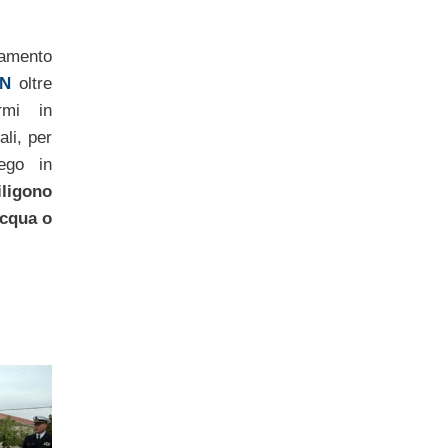
amento
N
oltre
rmi in
ali, per
ego in
ligono
acqua o