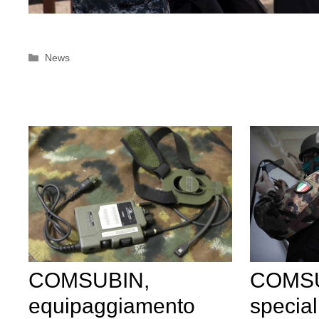
Categorie
News
COMSU
COMSUBIN,
special
equipaggiamento