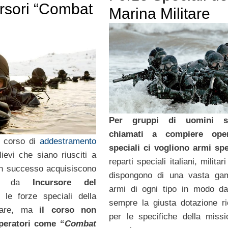
ursori “Combat
Marina Militare
”
Per gruppi di uomini sp
chiamati a compiere oper
o corso di
addestramento
speciali ci vogliono armi spe
lievi che siano riusciti a
reparti speciali italiani, militar
on successo acquisiscono
dispongono di una vasta ga
tto da
Incursore del
armi di ogni tipo in modo d
, le forze speciali della
sempre la giusta dotazione ri
itare, ma
il corso non
per le specifiche della miss
operatori come “
Combat