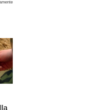
amente
lla