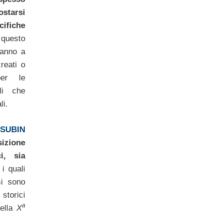
ostarsi
iche
questo
 hanno a
reati o
per le
li che
li.
SUBIN
sizione
i, sia
i quali
si sono
storici
a
della
X