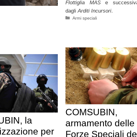
Flottiglia MAS
e successiv
dagli
Arditi Incursori
.
Categorie
Armi speciali
COMSUBIN,
BIN, la
armamento delle
izzazione per
Forze Speciali de