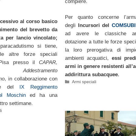
compiere.
Per quanto concerne l’arm
ccessivo al corso basico
degli
Incursori del
COMSUBI
uimento del brevetto da
ad avere le classiche a
ta per lancio vincolato;
dotazione a tutte le forze speci
 paracadutismo si tiene,
la loro prerogativa di impi
e altre forze speciali
ambienti acquatici,
essi predi
 Pisa presso il
CAPAR,
armi in genere resistenti all’
 Addestramento
addirittura subacquee.
mo
, in collaborazione con
Categorie
Armi speciali
ale del
IX Reggimento
ol Moschin
ed ha una
ttro settimane.
i