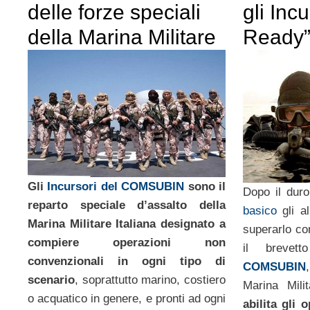
gli Inc
delle forze speciali
Ready
della Marina Militare
Gli
Incursori del COMSUBIN
sono il
Dopo il dur
reparto speciale d’assalto della
basico
gli al
Marina Militare Italiana designato a
superarlo c
compiere operazioni non
il breve
convenzionali in ogni tipo di
COMSUBIN
scenario
, soprattutto marino, costiero
Marina Mil
o acquatico in genere, e pronti ad ogni
abilita gli 