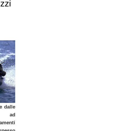
zzi
e dalle
re ad
amenti
spesso