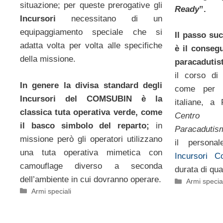
situazione; per queste prerogative gli
Ready
”.
Incursori
necessitano di un
equipaggiamento speciale che si
Il passo su
adatta volta per volta alle specifiche
è il conseg
della missione.
paracadutis
il corso di
In genere la divisa standard degli
come per l
Incursori del COMSUBIN è la
italiane, a
classica tuta operativa verde, come
Centro
il basco simbolo del reparto;
in
Paracadutis
missione però gli operatori utilizzano
il person
una tuta operativa mimetica con
Incursori C
camouflage diverso a seconda
durata di qua
dell’ambiente in cui dovranno operare.
Categorie
Armi special
Categorie
Armi speciali