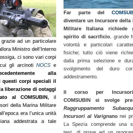
Far parte del
COMSUB
diventare un Incursore della
Militare Italiana richiede 
spirito di sacrificio
, grande f
 grazie ad un particolare
volontà e particolari caratter
allora Ministro dell’Interno
fisiche; tutto ciò viene richie
ssiga, ci sono vari corpi
dalla prima selezione e dur
 cui gli arcinoti
NOCS
e
svolgimento del duro co
recedentemente alla
addestramento.
 questi corpi speciali il
a liberazione di ostaggi
Il corso per Incursor
nato al COMSUBIN,
il
COMSUBIN si svolge pre
sori della Marina Militare
Raggruppamento Subacq
all’epoca era l’unica unità
Incursori al Varign
ano
nei pr
aliana addestrata a tale
La Spezia comprende una se
test, di prove ed un progra