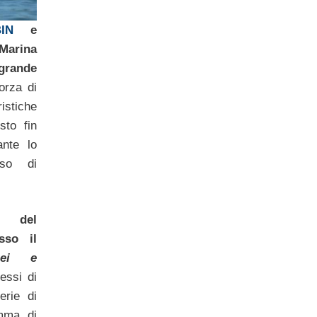
IN
e
 Marina
grande
orza di
istiche
sto fin
ante lo
rso di
i del
sso il
uei e
essi di
rie di
mma di