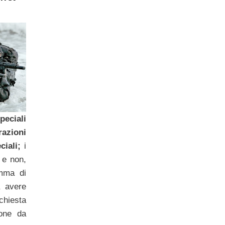
eciali
azioni
ciali;
i
i e non,
mma di
a avere
chiesta
ione da