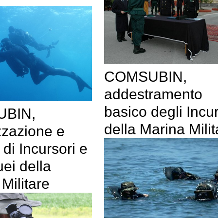
COMSUBIN,
addestramento
basico degli Incur
BIN,
della Marina Milit
zzazione e
 di Incursori e
ei della
Militare