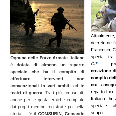
Attualmente,
decreto dell’
Francesco Co
speciali tra
Ognuna delle Forze Armate italiane
GIS
;
p
è dotata di almeno un reparto
creazione di
speciale che ha il compito di
compito dell
effettuare interventi non
era asseg
convenzionali in vari ambiti ed in
reparto Incur
teatri di guerra.
Tra i più conosciuti,
Italiana che 
anche per le gesta eroiche compiute
speciale it
dai propri membri registrate poi nella
scopo.
storia, c’è il
COMSUBIN, Comando