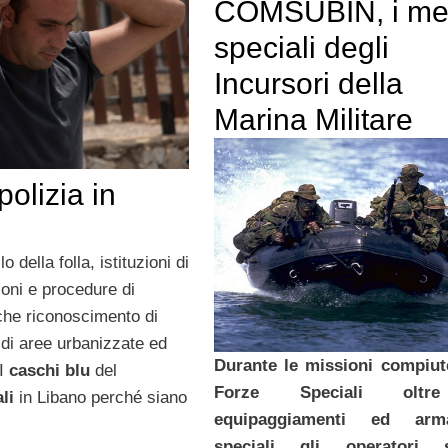
COMSUBIN, i me
speciali degli
Incursori della
Marina Militare
polizia in
della folla, istituzioni di
zioni e procedure di
he riconoscimento di
 di aree urbanizzate ed
Durante le missioni compiut
 I
caschi blu
del
Forze Speciali olt
li
in Libano perché siano
equipaggiamenti ed arm
speciali gli operatori 