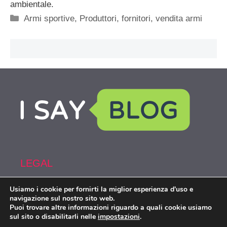
ambientale.
Categorie
Armi sportive
,
Produttori, fornitori, vendita armi
LEGAL
Usiamo i cookie per fornirti la miglior esperienza d'uso e
Armi&Spy is part of the network IsayBlog!
navigazione sul nostro sito web.
Puoi trovare altre informazioni riguardo a quali cookie usiamo
sul sito o disabilitarli nelle
impostazioni
.