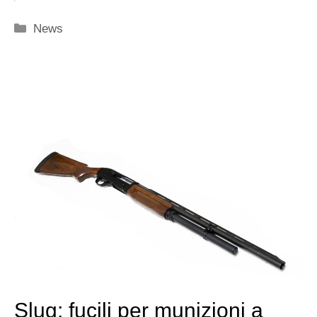
Categorie
News
Slug: fucili per munizioni a