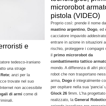
microrobot armat
pistola (VIDEO)
Proprio così: prende il nome da
mastino argentino
,
Dogo
, ed 
cacciatore impavido addestrato
entrare in azione in situazioni a
rroristi e
rischio, proteggere i compagni
il
primo microrobot da
combattimento tattico
armat
tatore tedesco-iraniano
mondo. A differenza di altri picc
atto una strage
robot che non trasportano nes
n
Rete
; anzi per la
arma,
Dogo
è integralmente co
ucce trovate nel suo
per ospitare nella sua ‘pancia’ 
 Internet non accessibile
Glock 26
9mm. L’ha progettato
egali di armi
come di
realizzato, la
General Robotic
riminali.