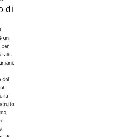
o di
l
è un
 per
d alto
 umani,
o
del
oli
suna
struito
una
 e
s
,