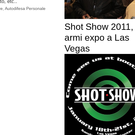
o, etc..
ve
,
Autodifesa Personale
Shot Show 2011,
armi expo a Las
Vegas