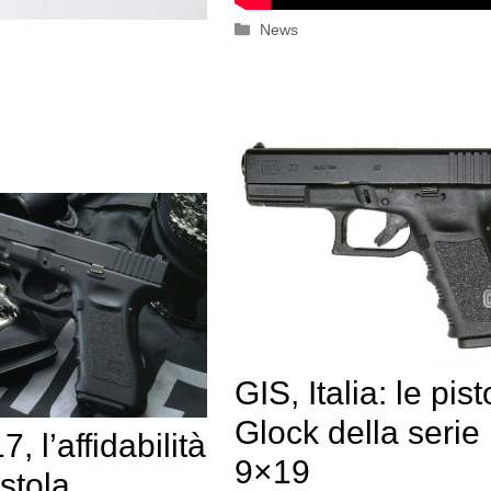
Categorie
News
GIS, Italia: le pist
Glock della serie
, l’affidabilità
9×19
istola