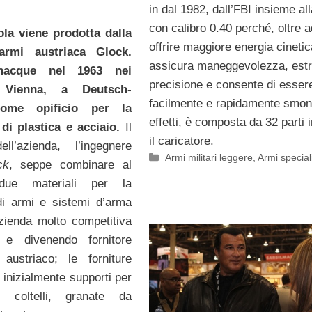
in dal 1982, dall’FBI insieme al
con calibro 0.40 perché, oltre a
ola viene prodotta dalla
offrire maggiore energia cinetic
’armi austriaca Glock.
assicura maneggevolezza, est
 nacque nel 1963 nei
precisione e consente di esser
 Vienna, a Deutsch-
facilmente e rapidamente smont
ome opificio per la
effetti, è composta da 32 parti 
di plastica e acciaio.
Il
il caricatore.
ell’azienda, l’ingegnere
Categorie
Armi militari leggere
,
Armi special
ck
, seppe combinare al
due materiali per la
di armi e sistemi d’arma
zienda molto competitiva
 e divenendo fornitore
o austriaco; le forniture
 inizialmente supporti per
ci, coltelli, granate da