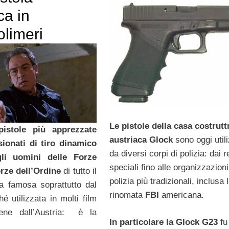
ca in
olimeri
Le pistole della casa costrutt
pistole più apprezzate
austriaca Glock
sono oggi util
sionati di tiro dinamico
da diversi corpi di polizia: dai r
li uomini delle Forze
speciali fino alle organizzazioni
rze dell’Ordine
di tutto il
polizia più tradizionali, inclusa 
 famosa soprattutto dal
rinomata
FBI
americana.
é utilizzata in molti film
iene dall’Austria: è la
In particolare la Glock G23
fu