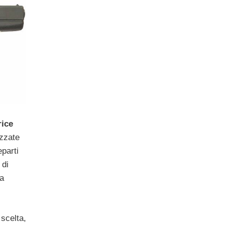
rice
izzate
eparti
 di
la
 scelta,