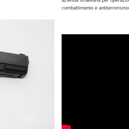
azienda israeliana per operazio
combattimento e antiterrorismo