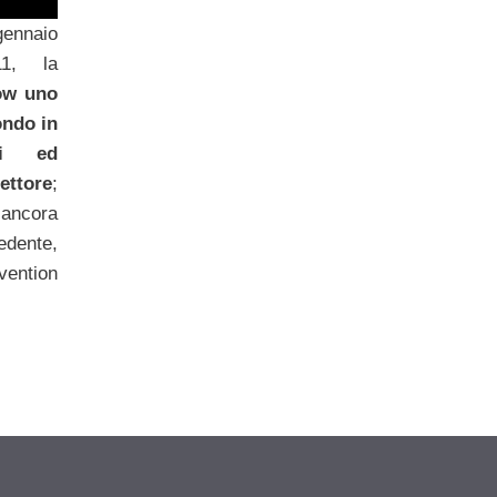
ennaio
11, la
ow uno
ondo in
nti ed
settore
;
 ancora
edente,
ention