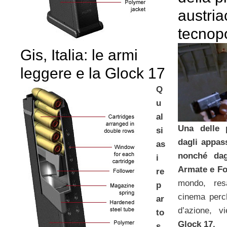
austria
tecnop
Gis, Italia: le armi
leggere e la Glock 17
Q
u
al
Una delle 
si
dagli appas
as
nonché dag
i
Armate e Fo
re
mondo, resa
p
cinema perch
ar
d’azione, v
to
Glock 17.
s