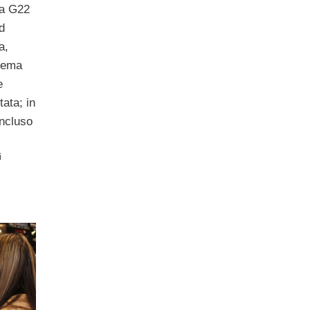
la G22
d
a,
rema
e
ata; in
incluso
i