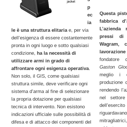
p
Questa pist
ec
fabbrica d
ia
L’azienda
le è una struttura elitaria
e, per via
pressi di
dell’esigenza di essere costantemente
Wagram, c
pronta in ogni luogo e sotto qualsiasi
lavorazione 
condizione,
ha la necessità di
fondatore d
utilizzare armi in grado di
Gaston Glo
affrontare ogni esigenza operativa
.
meglio i 
Non solo, il GIS, come qualsiasi
produzione 
struttura simile, deve verificare ogni
rendendo l’a
sistema d’arma al fine di selezionare
nel settore
la propria dotazione per qualsiasi
dell’esercit
tecnica di intervento. Non esistono
riguardavano
indicazioni ufficiale sulle possibilità di
mitragliatri
difesa e di attacco dei componenti del