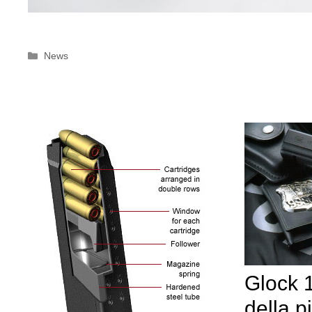
Categorie
News
Glock 17
della p