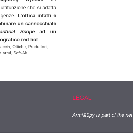
ultifunzione che si adatta
sigenze.
L’ottica infatti e
bbinare un cannocchiale
actical Scope
ad un
ografico red hot.
Caccia
,
Ottiche
,
Produttori,
ta armi
,
Soft-Air
LEGAL
Armi&Spy is part of the ne