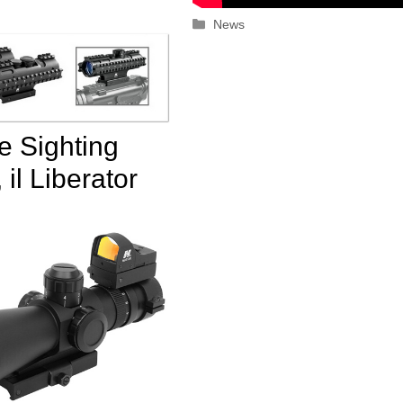
Categorie
News
e Sighting
 il Liberator
o