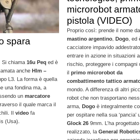
microrobot armat
pistola (VIDEO)
Proprio così: prende il nome da
mastino argentino
,
Dogo
, ed 
do spara
cacciatore impavido addestrato
entrare in azione in situazioni a
. Si chiama
16u Peq
ed è
rischio, proteggere i compagni
iamata anche
Hlm –
il
primo microrobot da
po L3. La forma è quella
combattimento tattico
armat
he una fondina ma, a
mondo. A differenza di altri picc
 essendo un
marcatore
robot che non trasportano nes
raverso il quale marca il
arma,
Dogo
è integralmente co
hili. Il
video
fa
per ospitare nella sua ‘pancia’ 
is (Usa).
Glock 26
9mm. L’ha progettato
realizzato, la
General Robotic