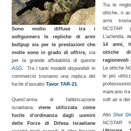
Tra le migli
ottiche, o a
armi trovi
NCSTAR (
Sono molto diffuse tra i
L’azienda,
n
softgunners le repliche di armi
14 anni, h
bullpup sia per le prestazioni che
ottiche d
molte sono in grado di offrire,
sia
ragionevoli 
per la grande affidabilità di queste
Le ottiche
N
ASG
. Tra i tanti modelli disponibili in
le più utili
commercio troviamo una replica del
professionis
fucile d’assalto
Tavor TAR-21
.
mancano tra 
Quest’arma di fabbricazione
soft air e de
israeliana
viene utilizzata come
Allo
Shot Sh
fucile d’ordinanza dagli uomini
NCSTAR
ha
delle Forze di Difesa Israeliane
Ultimate 