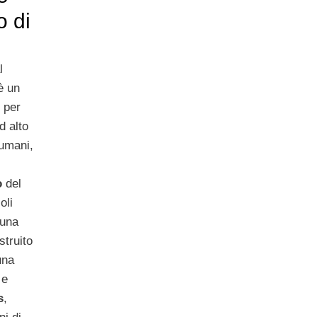
o di
l
è un
 per
d alto
 umani,
o
del
oli
suna
struito
una
 e
s
,