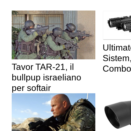
Ultimat
Sistem,
Tavor TAR-21, il
Comb
bullpup israeliano
per softair