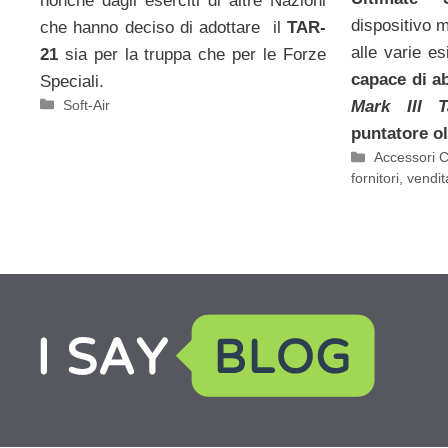
nonché dagli eserciti di altre Nazioni
dispositivo m
che hanno deciso di adottare il
TAR-
alle varie e
21
sia per la truppa che per le Forze
capace di a
Speciali.
Categorie
Soft-Air
Mark III T
puntatore ol
Categorie
Accessori 
fornitori, vendi