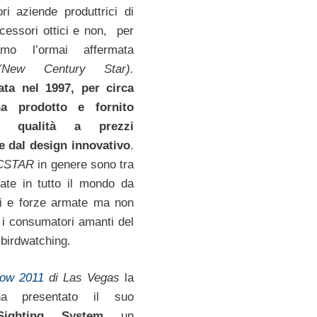
ori aziende produttrici di
ccessori ottici e non, per
amo l’ormai affermata
New Century Star).
ata nel 1997, per circa
a prodotto e fornito
i qualità a prezzi
e dal design innovativo
.
CSTAR
in genere sono tra
zzate in tutto il mondo da
ti e forze armate ma non
i consumatori amanti del
l birdwatching.
ow 2011
di Las Vegas
la
 presentato il suo
Sighting System
un