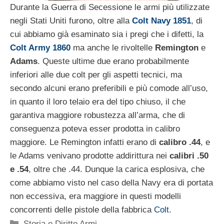
Durante la Guerra di Secessione le armi più utilizzate
negli Stati Uniti furono, oltre alla
Colt Navy 1851
, di
cui abbiamo già esaminato sia i pregi che i difetti, la
Colt Army 1860
ma anche le rivoltelle
Remington
e
Adams
. Queste ultime due erano probabilmente
inferiori alle due colt per gli aspetti tecnici, ma
secondo alcuni erano preferibili e più comode all’uso,
in quanto il loro telaio era del tipo chiuso, il che
garantiva maggiore robustezza all’arma, che di
conseguenza poteva esser prodotta in calibro
maggiore. Le Remington infatti erano di
calibro .44
, e
le Adams venivano prodotte addirittura nei
calibri .50
e .54
, oltre che .44. Dunque la carica esplosiva, che
come abbiamo visto nel caso della Navy era di portata
non eccessiva, era maggiore in questi modelli
concorrenti delle pistole della fabbrica
Colt
.
Categorie
Storia e Diritto Armi