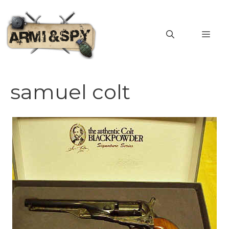
Vai
al
MEN
contenuto
samuel colt