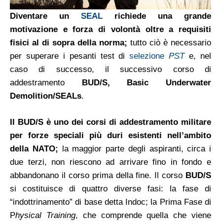
Diventare un
SEAL
richiede una grande
motivazione e forza di volontà oltre a requisiti
fisici al di sopra della norma;
tutto ciò è necessario
per superare i pesanti test di
selezione
PST
e, nel
caso di successo, il successivo corso di
addestramento
BUD/S, Basic Underwater
Demolition/SEALs
.
Il BUD/S è uno dei corsi di addestramento militare
per forze speciali più duri esistenti nell’ambito
della NATO;
la maggior parte degli aspiranti, circa i
due terzi, non riescono ad arrivare fino in fondo e
abbandonano il corso prima della fine.
Il corso
BUD/S
si costituisce di quattro diverse fasi: la fase di
“indottrinamento” di base detta Indoc; la Prima Fase di
P
hysical Training
, che comprende quella che viene