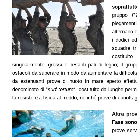
soprattutt
gruppo
P
piegamenti
alternano c
i dodici e
squadre tr
costituit
singolarmente, grossi e pesanti pali di legno; il gru
ostacoli da superare in modo da aumentare la difficoltà
da estenuanti prove di nuoto in mare aperto effettu
denominato di “
surf torture
“, costituito da lunghe per
la resistenza fisica al freddo, nonché prove di canotta
Altra pro
Fase sono 
prove serv