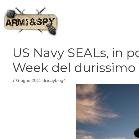
Vai
al
contenuto
US Navy SEALs, in po
Week del durissimo
7 Giugno 2011
di
isayblog4