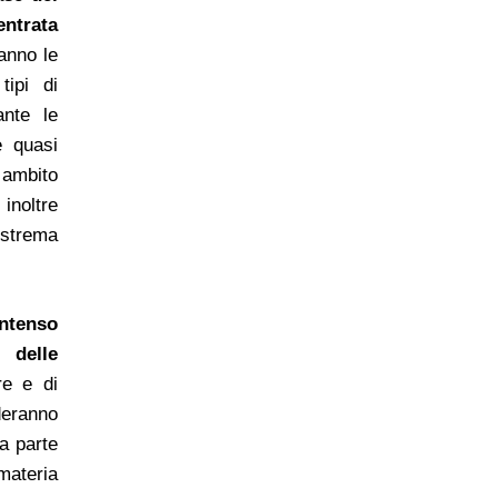
trata
anno le
tipi di
ante le
 quasi
 ambito
 inoltre
estrema
intenso
 delle
re e di
nderanno
a parte
materia