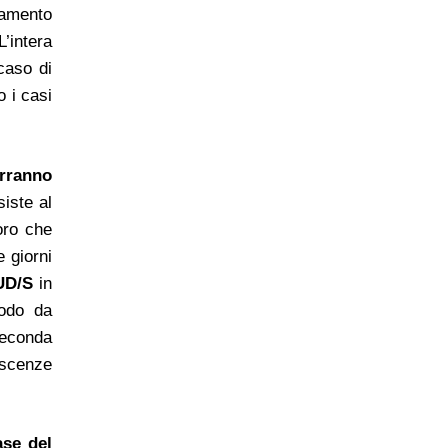
ramento
L’intera
caso di
o i casi
erranno
iste al
oro che
 giorni
UD/S
in
modo da
seconda
oscenze
ase del