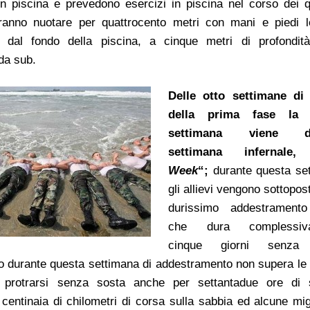
 in piscina e prevedono esercizi in piscina nel corso dei qu
vranno nuotare per quattrocento metri con mani e piedi l
 dal fondo della piscina, a cinque metri di profondità
da sub.
Delle otto settimane di
della prima fase la 
settimana viene def
settimana infernale
Week
“;
durante questa se
gli allievi vengono sottopos
durissimo addestramento
che dura complessiv
cinque giorni senza
so durante questa settimana di addestramento non supera le 
protrarsi senza sosta anche per settantadue ore di 
entinaia di chilometri di corsa sulla sabbia ed alcune migl