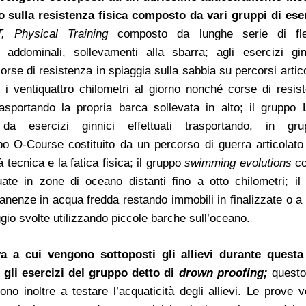
o sulla resistenza fisica composto da vari gruppi di eser
T, Physical Training
composto da lunghe serie di fle
 addominali, sollevamenti alla sbarra; agli esercizi gin
orse di resistenza in spiaggia sulla sabbia su percorsi artico
d i ventiquattro chilometri al giorno nonché corse di resis
asportando la propria barca sollevata in alto; il gruppo
o da esercizi ginnici effettuati trasportando, in gr
ppo O-Course costituito da un percorso di guerra articolato 
 tecnica e la fatica fisica; il gruppo
swimming evolutions
co
ate in zone di oceano distanti fino a otto chilometri; il
manenze in acqua fredda restando immobili in finalizzate o a 
ggio svolte utilizzando piccole barche sull’oceano.
va a cui vengono sottoposti gli allievi durante quest
gli esercizi del gruppo detto di
drown proofing;
questo
ono inoltre a testare l’acquaticità degli allievi. Le prove 