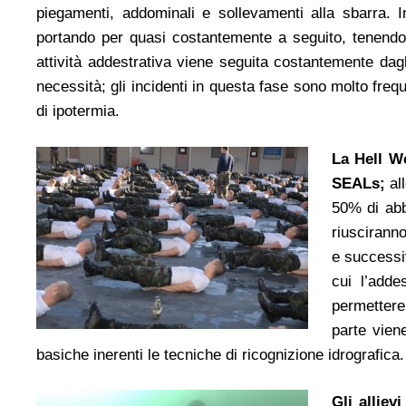
piegamenti, addominali e sollevamenti alla sbarra.
I
portando per quasi costantemente a seguito, tenendo
attività addestrativa viene seguita costantemente dagl
necessità; gli incidenti in questa fase sono molto frequ
di ipotermia.
La Hell W
SEALs;
all
50% di abb
riuscirann
e successi
cui l’adde
permettere
parte vien
basiche inerenti le tecniche di ricognizione idrografica.
Gli allie