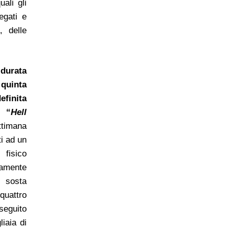
ali gli
egati e
, delle
 durata
quinta
inita
, “
Hell
ttimana
ti ad un
 fisico
amente
 sosta
quattro
seguito
iaia di