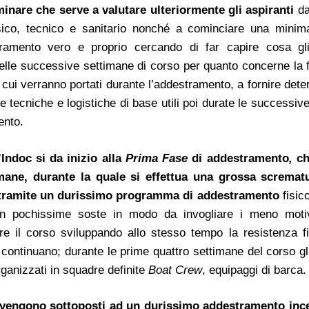
minare che serve a valutare ulteriormente gli aspiranti
da
isico, tecnico e sanitario nonché a cominciare una minim
tramento vero e proprio cercando di far capire cosa gl
nelle successive settimane di corso per quanto concerne la f
 cui verranno portati durante l’addestramento, a fornire det
tecniche e logistiche di base utili poi durate le successive
ento.
’Indoc si da inizio alla
Prima Fase
di addestramento
,
ch
imane, durante la quale si effettua una grossa scremat
 tramite un durissimo programma di addestramento
fisic
on pochissime soste in modo da invogliare i meno moti
e il corso sviluppando allo stesso tempo la resistenza fi
continuano; durante le prime quattro settimane del corso gli
ganizzati in squadre definite
Boat Crew
, equipaggi di barca.
i vengono sottoposti ad un durissimo addestramento inc