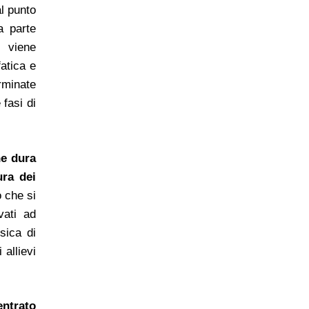
l punto
a parte
i viene
atica e
erminate
 fasi di
e dura
ura dei
o che si
vati ad
sica di
 allievi
entrato