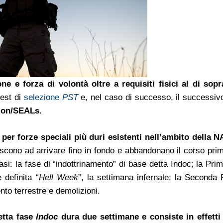
 e forza di volontà oltre a requisiti fisici al di sopr
test di
selezione
PST
e, nel caso di successo, il successiv
ion/SEALs
.
per forze speciali più duri esistenti nell’ambito della 
iescono ad arrivare fino in fondo e abbandonano il corso pri
fasi: la fase di “indottrinamento” di base detta Indoc; la Pr
definita “
Hell Week
”, la settimana infernale; la Seconda 
to terrestre e demolizioni.
etta fase
Indoc
dura due settimane e consiste in effetti