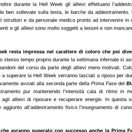
noltre durante la Hell Week gli allievi effettuano l’addest
le ben sollevate sulla testa, le barche da addestramento.
i istruttori e da personale medico pronto ad intervenire in 
enti e gli allievi sono molto soggetti a lesioni e non mancan
eek resta impressa nel carattere di coloro che poi div
o stesso tempo proprio durante la settimana infernale si ass
andoni del corso da parte degli allievi meno motivati. Col
o a superare la Hell Week verranno lasciati a riposo per due
vamente avviati alla seconda parte della
Prima Fase
del
B
stramento pur mantenendo l’intensità cala di ritmo in 
 agli allievi di riposare e recuperare energie. In questa 
e aggiunto all’addestramento fisico l’insegnamento di con
vi che avranno superato con successo anche la Prima F