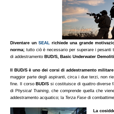
Diventare un
SEAL
richiede una grande motivazione
norma;
tutto ciò è necessario per superare i pesanti 
di addestramento
BUD/S, Basic Underwater Demolit
Il BUD/S è uno dei corsi di addestramento militare 
maggior parte degli aspiranti, circa i due terzi, non r
fine.
Il corso
BUD/S
si costituisce di quattro diverse 
di P
hysical Training
, che comprende quella che viene 
addestramento acquatico; la
Terza Fase
di combattimen
La cosidd