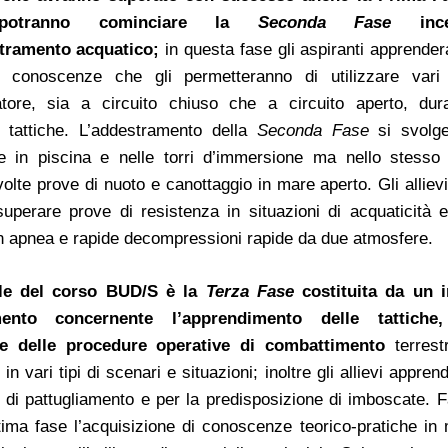
potranno cominciare la
Seconda Fase
incen
stramento acquatico;
in questa fase gli aspiranti apprender
e conoscenze che gli permetteranno di utilizzare vari 
atore, sia a circuito chiuso che a circuito aperto, dur
 tattiche. L’addestramento della
Seconda Fase
si svolge
e in piscina e nelle torri d’immersione ma nello stesso
lte prove di nuoto e canottaggio in mare aperto. Gli allievi
uperare prove di resistenza in situazioni di acquaticità 
n apnea e rapide decompressioni rapide da due atmosfere.
ale del corso BUD/S è la
Terza Fase
costituita da un 
mento concernente l’apprendimento delle tattiche,
 e delle procedure operative di combattimento
terrest
n vari tipi di scenari e situazioni; inoltre gli allievi appre
e di pattugliamento e per la predisposizione di imboscate. F
ltima fase l’acquisizione di conoscenze teorico-pratiche in 