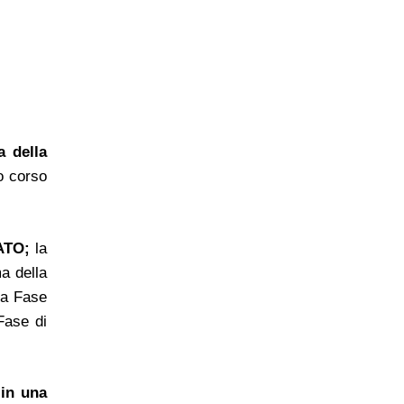
a della
o corso
NATO;
la
ma della
ima Fase
Fase di
 in una