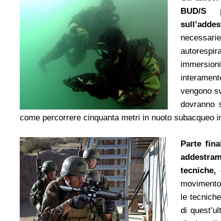
BUD/S 
sull’adde
necessari
autorespir
immersioni
interament
vengono svo
dovranno s
come percorrere cinquanta metri in nuoto subacqueo i
Parte fin
addestra
tecniche,
movimento i
le tecnich
di quest’u