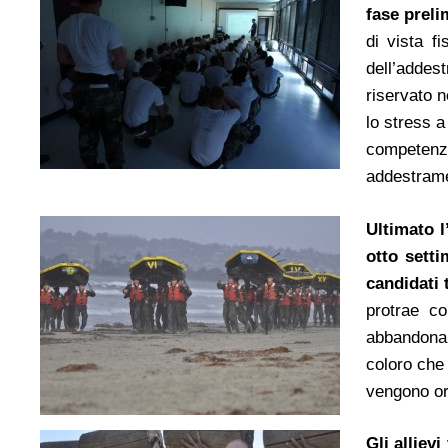
fase preli
di vista f
dell’addes
riservato 
lo stress a
competenze 
addestram
Ultimato l
otto sett
candidati
protrae c
abbandonar
coloro che 
vengono or
Gli alliev