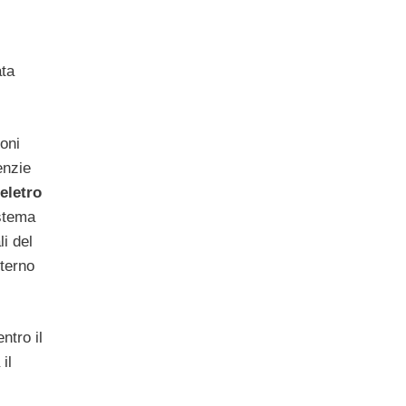
ata
oni
enzie
eletro
istema
li del
nterno
entro il
il