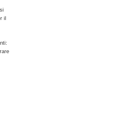
si
 il
nti:
rare