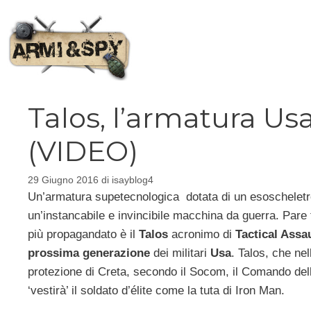
Vai
al
contenuto
Talos, l’armatura Us
(VIDEO)
29 Giugno 2016
di
isayblog4
Un’armatura supetecnologica dotata di un esoschelet
un’instancabile e invincibile macchina da guerra. Pare f
più propagandato è il
Talos
acronimo di
Tactical Assa
prossima generazione
dei militari
Usa
. Talos, che ne
protezione di Creta, secondo il Socom, il Comando delle
‘vestirà’ il soldato d’élite come la tuta di Iron Man.