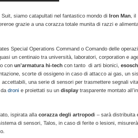
r Suit, siamo catapultati nel fantastico mondo di
Iron Man
, il
ereroe grazie a una corazza totale munita di razzi e aliment
tates Special Operations Command o Comando delle operazi
quasi un centinaio tra università, laboratori, corporation e ag
uro con
un’armatura hi-tech
con tanto di arti bionici,
esosch
mentazione, scorte di ossigeno in caso di attacco ai gas, un s
accettabili, una serie di sensori per trasmettere segnali vita
i da
droni
e proiettati su un
display
trasparente montato all’i
to, ispirata alla
corazza degli artropod
i – sarà distribuita 
stema di sensori, Talos, in caso di ferite o lesioni, misurerà 
to.