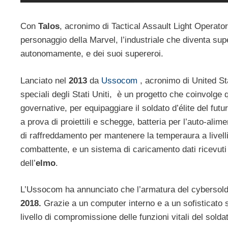
Con
Talos
, acronimo di Tactical Assault Light Operato
personaggio della Marvel, l’industriale che diventa sup
autonomamente, e dei suoi supereroi.
Lanciato nel
2013
da
Ussocom
, acronimo di United S
speciali degli Stati Uniti, è un progetto che coinvolge 
governative, per equipaggiare il soldato d’élite del fut
a prova di proiettili e schegge, batteria per l’auto-ali
di raffreddamento per mantenere la temperaura a livelli 
combattente, e un sistema di caricamento dati ricevut
dell’
elmo
.
L’Ussocom ha annunciato che l’armatura del cybersolda
2018.
Grazie a un computer interno e a un sofisticato si
livello di compromissione delle funzioni vitali del solda