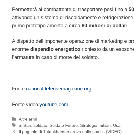
Permetterà al combattente di trasportare pesi fino a
50
attivando un sistema di riscaldamento e refrigerazione 
primo prototipo amonta a circa
80 milioni di dollar
i.
A dispetto dell’imponente operazione di marketing e pro
enorme
dispendio energetico
richiesto da un esoschel
l’armatura in caso di morte del soldato.
Fonte
nationaldefensemagazine.org
Fonte video
youtube.com
Categorie
Altre armi
Tag
militari
,
soldato
,
Soldato Futuro
,
Strategie militari
,
Usa
Il pugnale di Tutankhamon arriva dallo spazio (VIDEO)