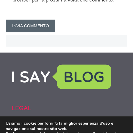
LEGAL
Usiamo i cookie per fornirti la miglior esperienza d'uso e
Armi&Spy is part of the network IsayBlog!
navigazione sul nostro sito web.