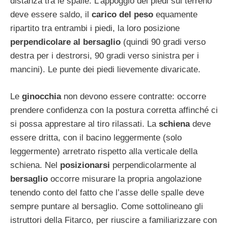
distanza tra le spalle. L’appoggio dei piedi sul terreno
deve essere saldo, il
carico del peso
equamente
ripartito tra entrambi i piedi, la loro posizione
perpendicolare al bersaglio
(quindi 90 gradi verso
destra per i destrorsi, 90 gradi verso sinistra per i
mancini). Le punte dei piedi lievemente divaricate.
Le
ginocchia
non devono essere contratte: occorre
prendere confidenza con la postura corretta affinché ci
si possa apprestare al tiro rilassati. La
schiena
deve
essere dritta, con il bacino leggermente (solo
leggermente) arretrato rispetto alla verticale della
schiena. Nel
posizionarsi
perpendicolarmente al
bersaglio
occorre misurare la propria angolazione
tenendo conto del fatto che l’asse delle spalle deve
sempre puntare al bersaglio. Come sottolineano gli
istruttori della Fitarco, per riuscire a familiarizzare con