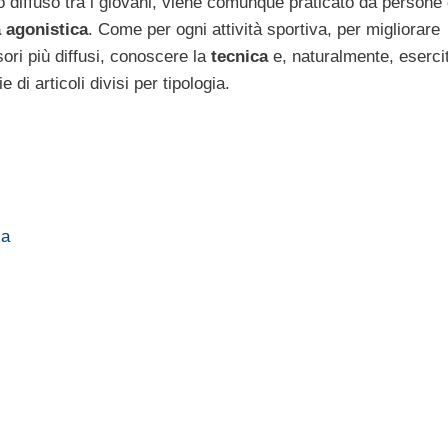
to diffuso tra i giovani, viene comunque praticato da persone 
à agonistica
. Come per ogni attività sportiva, per migliorare
ori più diffusi, conoscere la
tecnica
e, naturalmente, esercit
di articoli divisi per tipologia.
ia