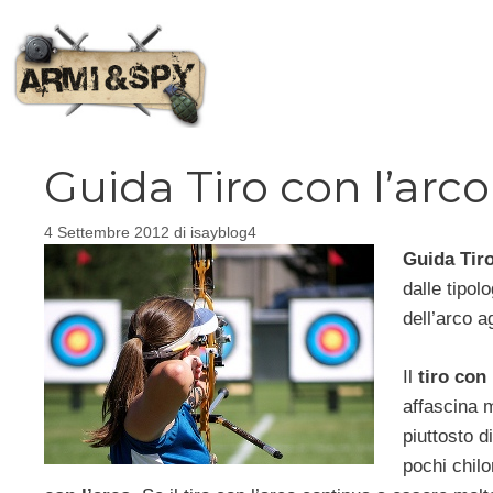
Vai
al
contenuto
Guida Tiro con l’arco
4 Settembre 2012
di
isayblog4
Guida Tiro
dalle tipolo
dell’arco a
Il
tiro con 
affascina m
piuttosto di
pochi chilo