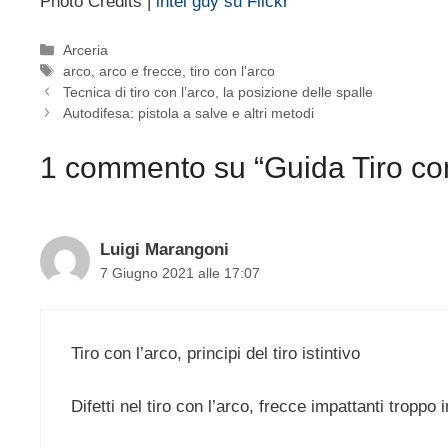
Photo Credits |
intel guy su Flickr
Categorie
Arceria
Tag
arco
,
arco e frecce
,
tiro con l'arco
Tecnica di tiro con l’arco, la posizione delle spalle
Autodifesa: pistola a salve e altri metodi
1 commento su “Guida Tiro con
Luigi Marangoni
7 Giugno 2021 alle 17:07
Tiro con l’arco, principi del tiro istintivo
Difetti nel tiro con l’arco, frecce impattanti troppo i