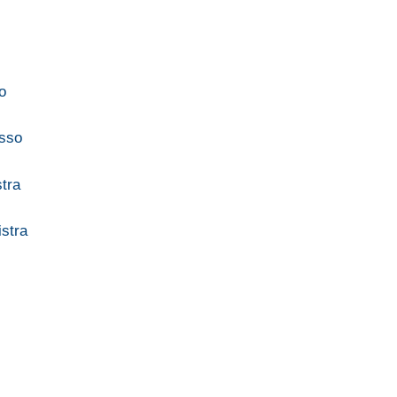
to
asso
stra
istra