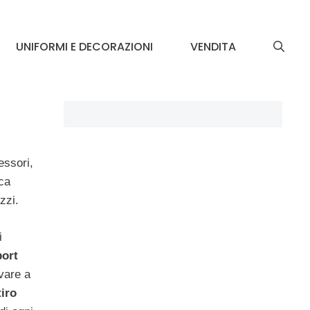
UNIFORMI E DECORAZIONI
VENDITA
essori,
ica
zzi.
i
port
ovare a
tiro