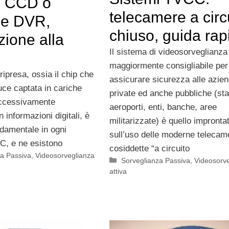
i CCD o
telecamere a circ
e DVR,
chiuso, guida rap
zione alla
Il sistema di videosorveglianza
maggiormente consigliabile per
 ripresa, ossia il chip che
assicurare sicurezza alle azie
uce captata in cariche
private ed anche pubbliche (sta
uccessivamente
aeroporti, enti, banche, aree
n informazioni digitali, è
militarizzate) è quello impronta
damentale in ogni
sull’uso delle moderne telecam
C, e ne esistono
cosiddette “a circuito
za Passiva
,
Videosorveglianza
Categorie
Sorveglianza Passiva
,
Videosorv
attiva