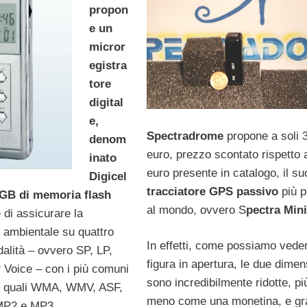
propon
e un
micror
egistra
tore
digital
e,
Spectradrome
propone a soli 
denom
euro, prezzo scontato rispetto 
inato
euro presente in catalogo, il su
Digicel
tracciatore GPS passivo
più p
1 GB di memoria flash
al mondo, ovvero S
pectra Min
 di assicurare la
e ambientale su quattro
In effetti, come possiamo veder
dalità – ovvero SP, LP,
figura in apertura, le due dimen
 Voice – con i più comuni
sono incredibilmente ridotte, pi
io quali WMA, WMV, ASF,
meno come una monetina, e gr
MP2 e MP3.