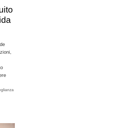
uito
ida
nde
zioni,
to
ere
eglianza