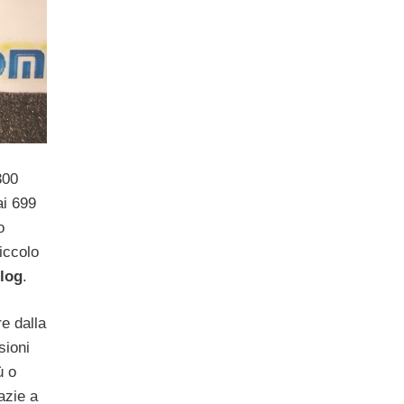
300
ai 699
o
iccolo
ilog
.
e dalla
sioni
ù o
azie a