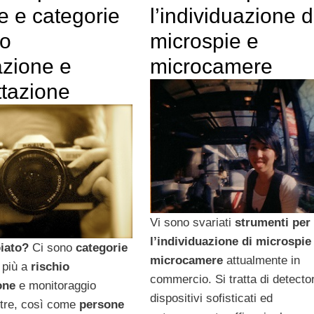
e e categorie
l’individuazione d
io
microspie e
azione e
microcamere
ttazione
Vi sono svariati
strumenti per
l’individuazione di microspie
piato?
Ci sono
categorie
microcamere
attualmente in
 più a
rischio
commercio. Si tratta di detector 
one
e monitoraggio
dispositivi sofisticati ed
altre, così come
persone