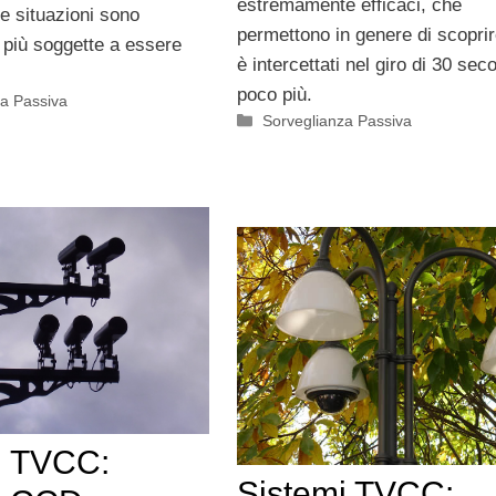
estremamente efficaci, che
e situazioni sono
permettono in genere di scoprir
più soggette a essere
è intercettati nel giro di 30 sec
poco più.
za Passiva
Categorie
Sorveglianza Passiva
i TVCC:
Sistemi TVCC: