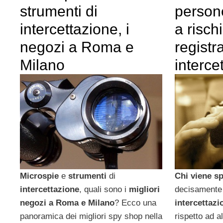
strumenti di
person
intercettazione, i
a risch
negozi a Roma e
registr
Milano
interce
Microspie
e
strumenti
di
Chi viene s
intercettazione
, quali sono i
migliori
decisamente
negozi a Roma e Milano
? Ecco una
intercettazi
panoramica dei migliori spy shop nella
rispetto ad 