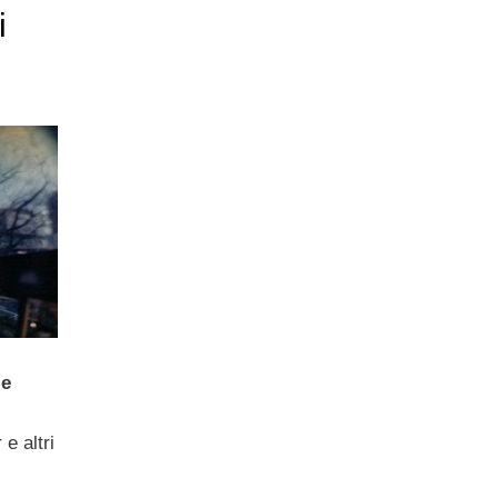
i
 e
e altri