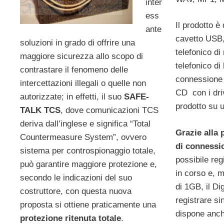
inter
ess
Il prodotto è
ante
cavetto USB, 
soluzioni in grado di offrire una
telefonico di
maggiore sicurezza allo scopo di
telefonico di 
contrastare il fenomeno delle
connessione 
intercettazioni illegali o quelle non
CD con i driv
autorizzate; in effetti, il suo
SAFE-
prodotto su
TALK TCS
, dove comunicazioni TCS
deriva dall’inglese e significa “Total
Grazie alla 
Countermeasure System”, ovvero
di connessi
sistema per controspionaggio totale,
possibile reg
può garantire maggiore protezione e,
in corso e, 
secondo le indicazioni del suo
di 1GB, il Di
costruttore, con questa nuova
registrare si
proposta si ottiene praticamente una
dispone anche
protezione ritenuta totale
.