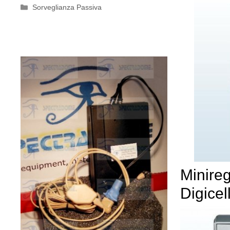
Categorie
Sorveglianza Passiva
Minireg
Digicel