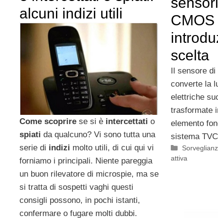
sensor
alcuni indizi utili
CMOS 
introdu
scelta
Il sensore di
converte la l
elettriche s
trasformate i
Come
scoprire
se si è
intercettati
o
elemento fon
spiati
da qualcuno? Vi sono tutta una
sistema TVC
serie di
indizi
molto utili, di cui qui vi
Categorie
Sorveglian
attiva
forniamo i principali. Niente pareggia
un buon rilevatore di microspie, ma se
si tratta di sospetti vaghi questi
consigli possono, in pochi istanti,
confermare o fugare molti dubbi.