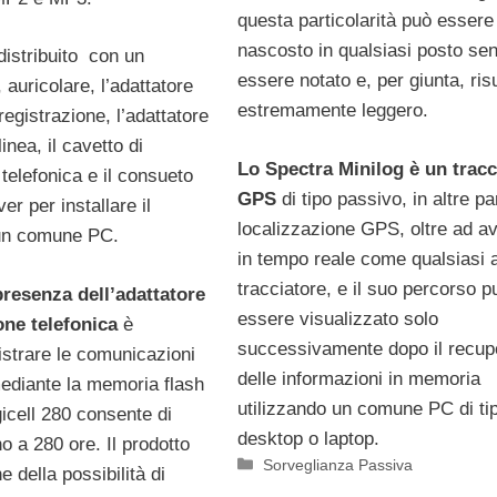
questa particolarità può essere
nascosto in qualsiasi posto se
 distribuito con un
essere notato e, per giunta, ris
auricolare, l’adattatore
estremamente leggero.
 registrazione, l’adattatore
linea, il cavetto di
Lo Spectra Minilog è un tracc
telefonica e il consueto
GPS
di tipo passivo, in altre pa
er per installare il
localizzazione GPS, oltre ad a
 un comune PC.
in tempo reale come qualsiasi a
tracciatore, e il suo percorso p
presenza dell’adattatore
essere visualizzato solo
one telefonica
è
successivamente dopo il recup
istrare le comunicazioni
delle informazioni in memoria
mediante la memoria flash
utilizzando un comune PC di ti
gicell 280 consente di
desktop o laptop.
no a 280 ore. Il prodotto
Categorie
Sorveglianza Passiva
 della possibilità di