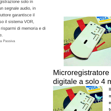
egistrazione solo in
un segnale audio, in
oduttore garantisce il
so il sistema VOR,
risparmi di memoria e di
e.
za Passiva
Microregistratore
digitale a solo 4
I
e
t