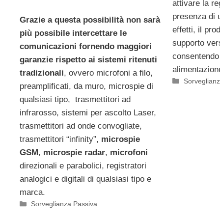
attivare la r
presenza di 
Grazie a questa possibilità non sarà
effetti, il pr
più possibile intercettare le
supporto ver
comunicazioni fornendo maggiori
consentendo 
garanzie rispetto ai sistemi ritenuti
alimentazion
tradizionali
, ovvero microfoni a filo,
Categorie
Sorveglian
preamplificati, da muro, microspie di
qualsiasi tipo, trasmettitori ad
infrarosso, sistemi per ascolto Laser,
trasmettitori ad onde convogliate,
trasmettitori “infinity”,
microspie
GSM
,
microspie radar
,
microfoni
direzionali e parabolici, registratori
analogici e digitali di qualsiasi tipo e
marca.
Categorie
Sorveglianza Passiva