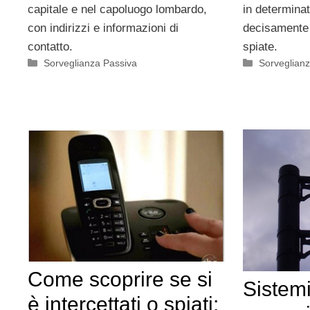
capitale e nel capoluogo lombardo,
in determinat
con indirizzi e informazioni di
decisamente 
contatto.
spiate.
Categorie
Categorie
Sorveglianza Passiva
Sorveglian
Come scoprire se si
Sistem
è intercettati o spiati: