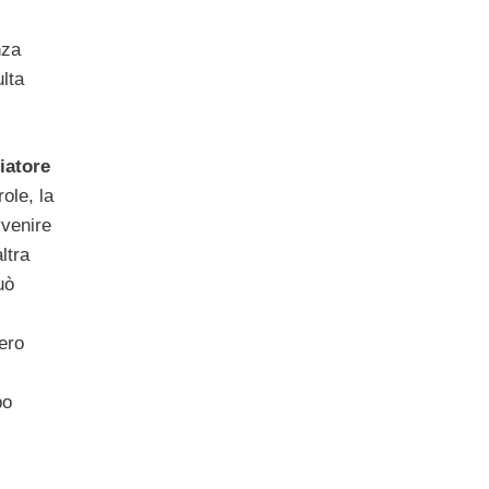
nza
ulta
iatore
role, la
vvenire
ltra
uò
ero
po