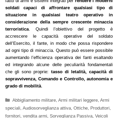
fatto di armi e sistemi integrati per
rendere i moderni
soldati capaci di affrontare qualsiasi tipo di
situazione in qualsiasi teatro operativo in
considerazione della sempre crescente minaccia
terroristica
. Quindi l’obiettivo del progetto è
accrescere le capacità operative del soldato
dell’Esercito, il fante, in modo che possa rispondere
ad ogni tipo di minaccia.
Questo può essere possibile
aumentando l’efficienza operativa dei fanti esaltando
ed integrando alcune delle peculiarità fondamentali
che gli sono proprie:
tasso di letalità, capacità di
sopravvivenza, Comando e Controllo, autonomia e
grado di mobilità
.
Categorie
Abbigliamento militare
,
Armi militari leggere
,
Armi
speciali
,
Audiosorveglianza attiva
,
Ottiche
,
Produttori,
fornitori, vendita armi
,
Sorveglianza Passiva
,
Veicoli