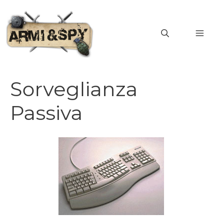
Vai
al
MEN
contenuto
Sorveglianza
Passiva