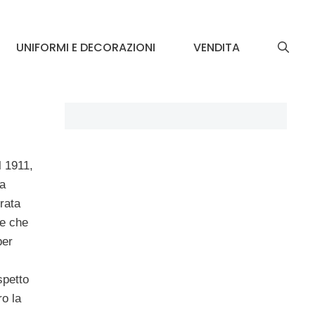
UNIFORMI E DECORAZIONI
VENDITA
l 1911,
 a
rata
he che
per
spetto
o la