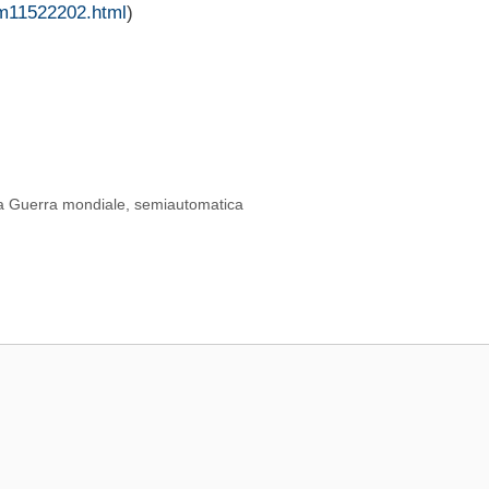
-m11522202.html
)
 Guerra mondiale
,
semiautomatica