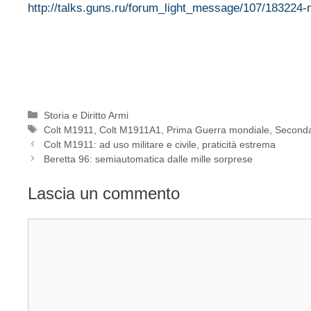
http://talks.guns.ru/forum_light_message/107/183224
Categorie
Storia e Diritto Armi
Tag
Colt M1911
,
Colt M1911A1
,
Prima Guerra mondiale
,
Seconda
Colt M1911: ad uso militare e civile, praticità estrema
Beretta 96: semiautomatica dalle mille sorprese
Lascia un commento
Commento