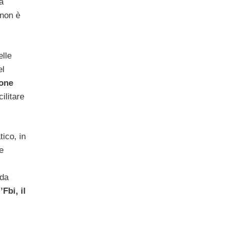
a
 non è
elle
el
one
ilitare
tico, in
e
 da
l’Fbi, il