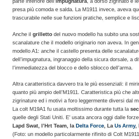
parte inferiore dell’
impugnatura
, a dorso zigrinato e 
presa più comoda e salda. La M1911 invece, aveva que
trascurabile nelle sue funzioni pratiche, semplice e lisc
Anche il
grilletto
del nuovo modello ha subito una sost
scanalature che il modello originario non aveva. In gener
modello A1: anche il castello presenta delle scanalature, 
dell’impugnatura, ingranaggio della sicura dorsale, a dif
l’immediatezza del blocco e dello sblocco dell’arma.
Altra caratteristica davvero tra le più essenziali: il mir
quanto più ampio dell’M1911. Caratteristica più che altro
zigrinature ed i motivi a foro leggermente diversi dal m
La colt M19A1 fu usata moltissimo durante tutta la
sec
quelle degli Stati Uniti. E’ usata ancora oggi dalle forz
Lapd Swat, l’Hrt Team, la
Delta Force
, La
Us Army
,
(Foto: un modello particolarmente rifinito di Colt M19