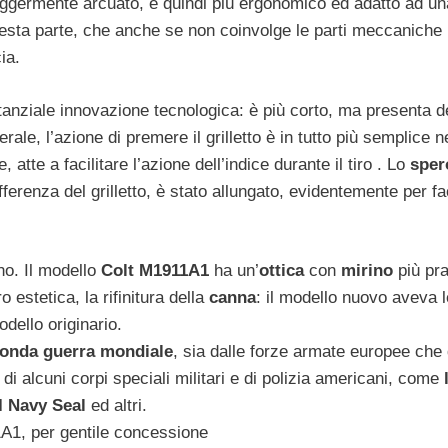
leggermente arcuato, e quindi più ergonomico ed adatto ad un
sta parte, che anche se non coinvolge le parti meccaniche
ia.
anziale innovazione tecnologica: è più corto, ma presenta d
ale, l’azione di premere il grilletto è in tutto più semplice n
atte a facilitare l’azione dell’indice durante il tiro . Lo
sper
ferenza del grilletto, è stato allungato, evidentemente per fac
ino. Il modello
Colt M1911A1
ha un’
ottica
con
mirino
più pra
 estetica, la rifinitura della
canna
: il modello nuovo aveva l
odello originario.
onda guerra mondiale
, sia dalle forze armate europee che
e di alcuni corpi speciali militari e di polizia americani, come
 I Navy Seal
ed altri.
11A1, per gentile concessione