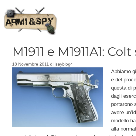
Vai
al
contenuto
M1911 e M1911A1: Colt
18 Novembre 2011
di
isayblog4
Abbiamo gi
e del proce
questa di p
dagli eserc
portarono 
avere un’id
modello ba
alla norma