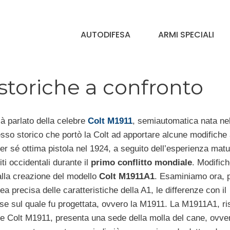
AUTODIFESA
ARMI SPECIALI
 storiche a confronto
à parlato della celebre
Colt M1911
, semiautomatica nata ne
sso storico che portò la Colt ad apportare alcune modifiche
er sé ottima pistola nel 1924, a seguito dell’esperienza matu
iti occidentali durante il
primo conflitto mondiale
. Modific
alla creazione del modello
Colt M1911A1
. Esaminiamo ora, 
ea precisa delle caratteristiche della A1, le differenze con il
se sul quale fu progettata, ovvero la M1911. La M1911A1, ri
le Colt M1911, presenta una sede della molla del cane, ovver