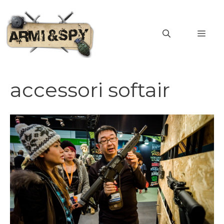
Vai
al
MEN
contenuto
accessori softair