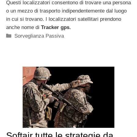
Questi localizzatori consentono di trovare una persona
o un mezzo di trasporto indipendentemente dal luogo
in cui si trovano. I localizzatori satellitari prendono
anche nome di
Tracker gps.
Categorie
Sorveglianza Passiva
Softair tutte le strategie da