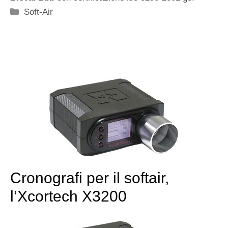
Categorie
Soft-Air
Cronografi per il softair,
l’Xcortech X3200