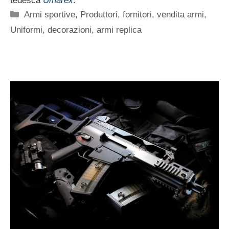
tedesca
Umarex
.
Categorie
Armi sportive
,
Produttori, fornitori, vendita armi
,
Uniformi, decorazioni, armi replica