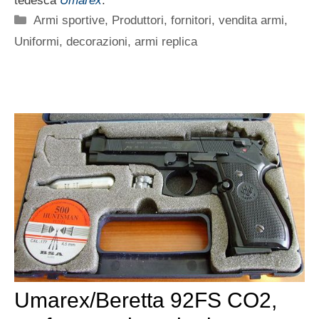
tedesca
Umarex
.
Categorie
Armi sportive
,
Produttori, fornitori, vendita armi
,
Uniformi, decorazioni, armi replica
Umarex/Beretta 92FS CO2,