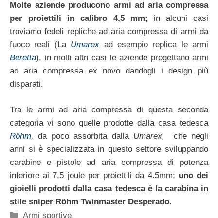
Molte aziende producono armi ad aria compressa
per proiettili in calibro 4,5 mm;
in alcuni casi
troviamo fedeli repliche ad aria compressa di armi da
fuoco reali (La
Umarex
ad esempio replica le armi
Beretta
), in molti altri casi le aziende progettano armi
ad aria compressa ex novo dandogli i design più
disparati.
Tra le armi ad aria compressa di questa seconda
categoria vi sono quelle prodotte dalla casa tedesca
Röhm
,
da poco assorbita dalla
Umarex,
che negli
anni si è specializzata in questo settore sviluppando
carabine e pistole ad aria compressa di potenza
inferiore ai 7,5 joule per proiettili da 4.5mm;
uno dei
gioielli prodotti dalla casa tedesca è la carabina in
stile sniper Röhm Twinmaster Desperado.
Categorie
Armi sportive