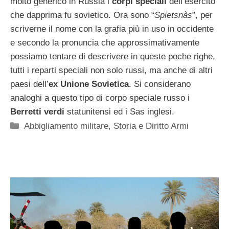
molto generico in Russia i
corpi speciali
dell’esercito
che dapprima fu sovietico. Ora sono “
Spietsnàs
”, per
scriverne il nome con la grafia più in uso in occidente
e secondo la pronuncia che approssimativamente
possiamo tentare di descrivere in queste poche righe,
tutti i reparti speciali non solo russi, ma anche di altri
paesi dell’
ex Unione Sovietica
. Si considerano
analoghi a questo tipo di corpo speciale russo i
Berretti verdi
statunitensi ed i Sas inglesi.
Categorie
Abbigliamento militare
,
Storia e Diritto Armi