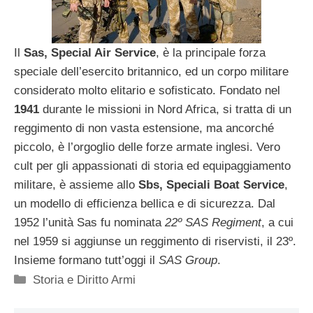
Il
Sas,
Special Air Service
, è la principale forza
speciale dell’esercito britannico, ed un corpo militare
considerato molto elitario e sofisticato. Fondato nel
1941
durante le missioni in Nord Africa, si tratta di un
reggimento di non vasta estensione, ma ancorché
piccolo, è l’orgoglio delle forze armate inglesi. Vero
cult per gli appassionati di storia ed equipaggiamento
militare, è assieme allo
Sbs, Speciali Boat Service
,
un modello di efficienza bellica e di sicurezza. Dal
1952 l’unità Sas fu nominata
22º SAS Regiment
, a cui
nel 1959 si aggiunse un reggimento di riservisti, il 23º.
Insieme formano tutt’oggi il
SAS Group
.
Categorie
Storia e Diritto Armi