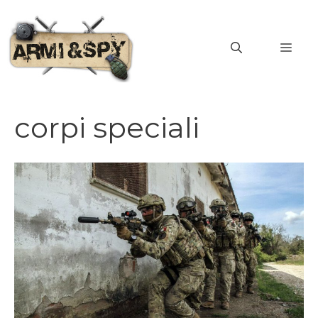
Vai
al
MEN
contenuto
corpi speciali