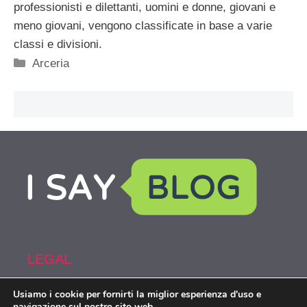
professionisti e dilettanti, uomini e donne, giovani e
meno giovani, vengono classificate in base a varie
classi e divisioni.
Categorie
Arceria
LEGAL
Usiamo i cookie per fornirti la miglior esperienza d'uso e
Armi&Spy is part of the network IsayBlog!
navigazione sul nostro sito web.