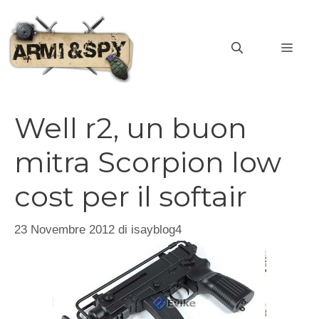
Vai
al
MEN
contenuto
Well r2, un buon
mitra Scorpion low
cost per il softair
23 Novembre 2012
di
isayblog4