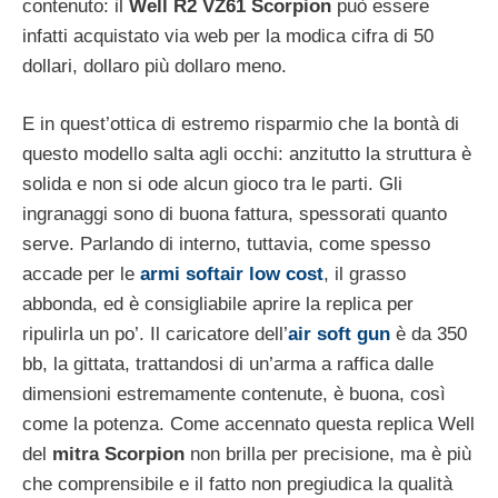
contenuto: il
Well R2 VZ61 Scorpion
può essere
infatti acquistato via web per la modica cifra di 50
dollari, dollaro più dollaro meno.
E in quest’ottica di estremo risparmio che la bontà di
questo modello salta agli occhi: anzitutto la struttura è
solida e non si ode alcun gioco tra le parti. Gli
ingranaggi sono di buona fattura, spessorati quanto
serve. Parlando di interno, tuttavia, come spesso
accade per le
armi softair low cost
, il grasso
abbonda, ed è consigliabile aprire la replica per
ripulirla un po’. Il caricatore dell’
air soft gun
è da 350
bb, la gittata, trattandosi di un’arma a raffica dalle
dimensioni estremamente contenute, è buona, così
come la potenza. Come accennato questa replica Well
del
mitra Scorpion
non brilla per precisione, ma è più
che comprensibile e il fatto non pregiudica la qualità