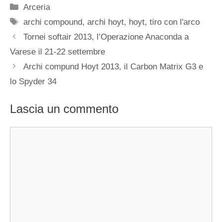
Categorie
Arceria
Tag
archi compound
,
archi hoyt
,
hoyt
,
tiro con l'arco
Tornei softair 2013, l’Operazione Anaconda a
Varese il 21-22 settembre
Archi compund Hoyt 2013, il Carbon Matrix G3 e
lo Spyder 34
Lascia un commento
Commento