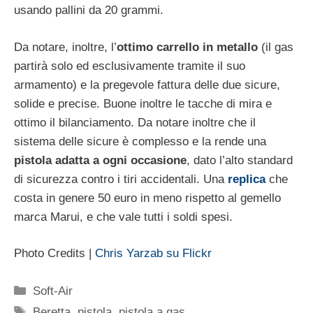
usando pallini da 20 grammi.
Da notare, inoltre, l’
ottimo carrello in metallo
(il gas
partirà solo ed esclusivamente tramite il suo
armamento) e la pregevole fattura delle due sicure,
solide e precise. Buone inoltre le tacche di mira e
ottimo il bilanciamento. Da notare inoltre che il
sistema delle sicure è complesso e la rende una
pistola adatta a ogni occasione
, dato l’alto standard
di sicurezza contro i tiri accidentali. Una
replica
che
costa in genere 50 euro in meno rispetto al gemello
marca Marui, e che vale tutti i soldi spesi.
Photo Credits |
Chris Yarzab su Flickr
Categorie
Soft-Air
Tag
Beretta
,
pistola
,
pistola a gas