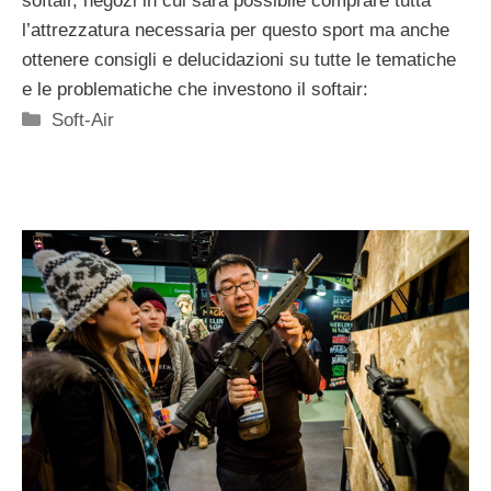
softair, negozi in cui sarà possibile comprare tutta
l’attrezzatura necessaria per questo sport ma anche
ottenere consigli e delucidazioni su tutte le tematiche
e le problematiche che investono il softair:
Categorie
Soft-Air