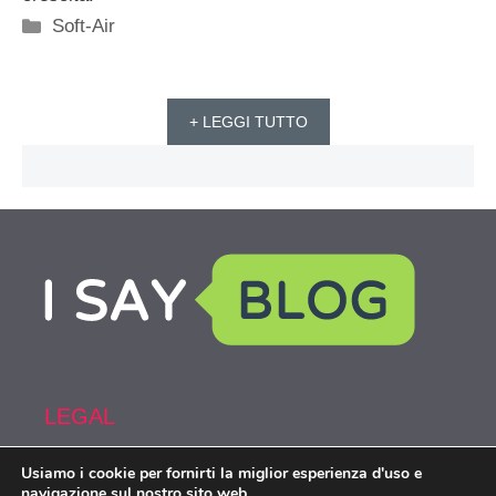
Categorie
Soft-Air
+ LEGGI TUTTO
LEGAL
Usiamo i cookie per fornirti la miglior esperienza d'uso e
Armi&Spy is part of the network IsayBlog!
navigazione sul nostro sito web.