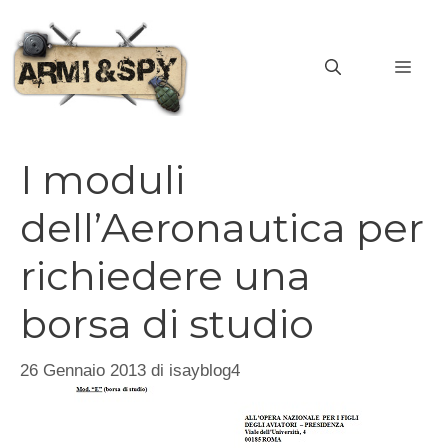
Vai
al
MEN
contenuto
I moduli
dell’Aeronautica per
richiedere una
borsa di studio
26 Gennaio 2013
di
isayblog4