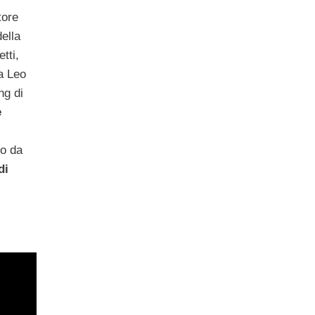
tore
ella
tti,
a Leo
ng di
e
to da
di