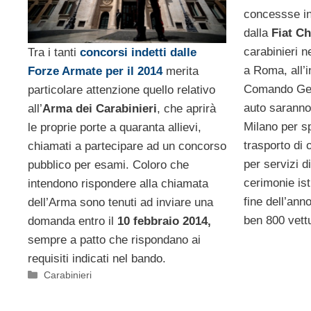
concessse in
dalla
Fiat Ch
carabinieri n
Tra i tanti
concorsi indetti dalle
a Roma, all’i
Forze Armate per il 2014
merita
Comando Gen
particolare attenzione quello relativo
auto saranno
all’
Arma dei Carabinieri
, che aprirà
Milano per spe
le proprie porte a quaranta allievi,
trasporto di 
chiamati a partecipare ad un concorso
per servizi d
pubblico per esami. Coloro che
cerimonie ist
intendono rispondere alla chiamata
fine dell’ann
dell’Arma sono tenuti ad inviare una
ben 800 vettu
domanda entro il
10 febbraio 2014,
sempre a patto che rispondano ai
requisiti indicati nel bando.
Categorie
Carabinieri