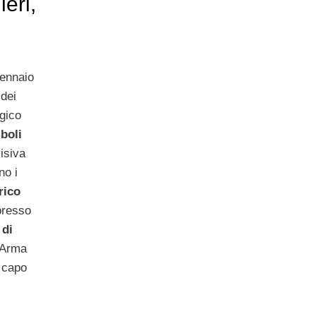
eri,
gennaio
 dei
ogico
boli
isiva
no i
rico
resso
 di
l’Arma
l capo