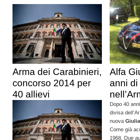
Arma dei Carabinieri,
Alfa Gi
concorso 2014 per
anni d
40 allievi
nell’A
Dopo 40 anni
divisa dell’
nuova
Giulia
Come già acca
1968. Due aut