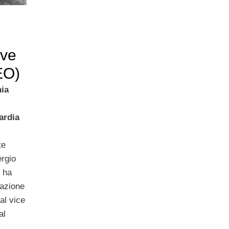
ove
EO)
nia
ardia
te
ergio
, ha
azione
al vice
al