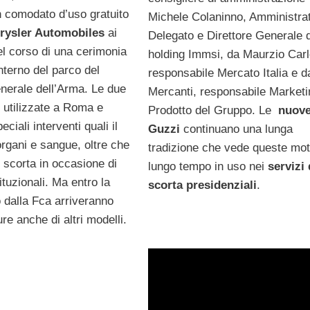
 comodato d’uso gratuito
Michele Colaninno, Amministra
rysler Automobiles
ai
Delegato e Direttore Generale d
el corso di una cerimonia
holding Immsi, da Maurzio Carle
nterno del parco del
responsabile Mercato Italia e d
erale dell’Arma. Le due
Mercanti, responsabile Marketi
 utilizzate a Roma e
Prodotto del Gruppo. Le
nuov
ciali interventi quali il
Guzzi
continuano una lunga
organi e sangue, oltre che
tradizione che vede queste mo
i scorta in occasione di
lungo tempo in uso nei
servizi 
ituzionali. Ma entro la
scorta presidenziali
.
o dalla Fca arriveranno
re anche di altri modelli.