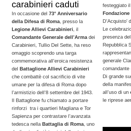
carabinieri caduti
festeggiato i
Fondazione
In occasione del
73° Anniversario
D’Acquisto’ d
della Difesa di Roma
, presso la
Le celebrazi
Legione Allievi Carabinieri
, il
presenza del
Comandante Generale dell’Arma
dei
Repubblica S
Carabinieri, Tullio Del Sette, ha reso
rappresentanti
omaggio scoprendo una targa
generale Cla
commemorativa all’eroica resistenza
comandante g
del
Battaglione Allievi Carabinieri
Di grande su
che combattè col sacrificio di vite
della manifes
umane per la difesa di Roma dopo
all’uso di un
l’armistizio dell’8 settembre del 1943.
le riprese ae
Il Battaglione fu chiamato a portare
rinforzi tra i quartieri Magliana e Tor
Sapienza per contrastare l’avanzata
tedesca nella
Battaglia di Roma
, uno