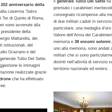
il
generale Tullio Del Sette
ha
l
202 anniversario della
premiato i carabinieri meritevol
alla caserma ‘Salvo
consegnato ricompense alla m
i Tor di Quinto di Roma.
di due militari caduti in servizio
oni sono avvenute alla
particolare, una medaglia d’oro 
 presidente della
Valore dell’Arma dei Carabinieri
ergio Mattarella, dei
memoria e
38 encomi solenni
 istituzionali, del
uno alla memoria, sono andati 
udio Graziano e del
militari che si sono particolarm
enerale Tullio Del Sette.
distinti nell’attività di servizio s
ggestione le immagini
territorio nazionale ed estero.
tazione realizzate grazie
drone
che ha effettuato
ree.