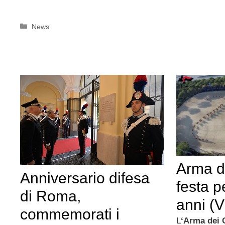
Categorie
News
Arma de
Anniversario difesa
festa p
di Roma,
anni (
commemorati i
L
‘Arma dei 