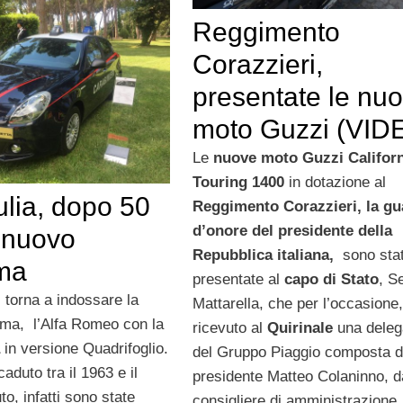
Reggimento
Corazzieri,
presentate le nu
moto Guzzi (VID
Le
nuove moto Guzzi Califor
Touring 1400
in dotazione al
ulia, dopo 50
Reggimento Corazzieri, la gu
d’onore del presidente della
i nuovo
Repubblica italiana,
sono sta
rma
presentate al
capo di Stato
, S
 torna a indossare la
Mattarella, che per l’occasione
Arma, l’Alfa Romeo con la
ricevuto al
Quirinale
una deleg
in versione Quadrifoglio.
del Gruppo Piaggio composta d
duto tra il 1963 e il
presidente Matteo Colaninno, d
o, infatti sono state
consigliere di amministrazione