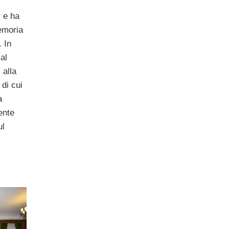
i e ha
emoria
. In
al
 alla
, di cui
a
ente
ul