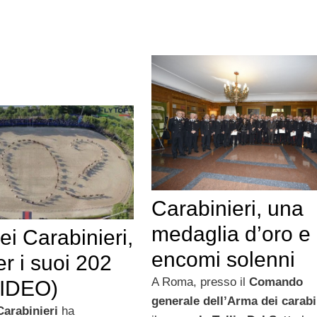
Carabinieri, una
medaglia d’oro e
i Carabinieri,
encomi solenni
er i suoi 202
A Roma, presso il
Comando
VIDEO)
generale dell’Arma dei carabi
Carabinieri
ha