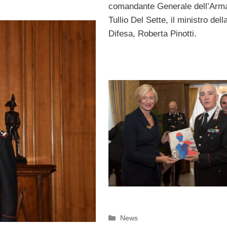
comandante Generale dell’Arm
Tullio Del Sette, il ministro dell
Difesa, Roberta Pinotti.
Categorie
News