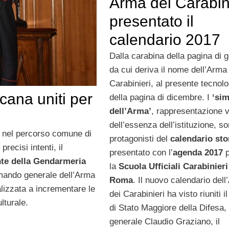
Arma dei Carabini
presentato il
calendario 2017
Dalla carabina della pagina di 
da cui deriva il nome dell’Arma
Carabinieri, al presente tecnol
cana uniti per
della pagina di dicembre. I
‘sim
dell’Arma’
, rappresentazione v
dell’essenza dell’istituzione, so
i nel percorso comune di
protagonisti del
calendario sto
ecisi intenti, il
presentato con l’
agenda 2017
p
e della Gendarmeria
la
Scuola Ufficiali Carabinieri
mando generale dell’Arma
Roma
. Il nuovo calendario del
lizzata a incrementare le
dei Carabinieri ha visto riuniti i
lturale.
di Stato Maggiore della Difesa,
generale Claudio Graziano, il