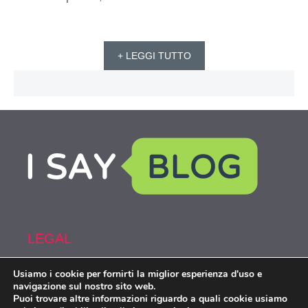
+ LEGGI TUTTO
LEGAL
Usiamo i cookie per fornirti la miglior esperienza d'uso e
Armi&Spy is part of the network IsayBlog!
navigazione sul nostro sito web.
Puoi trovare altre informazioni riguardo a quali cookie usiamo