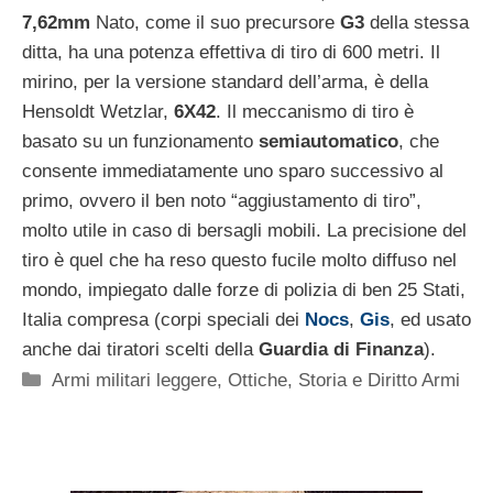
7,62mm
Nato, come il suo precursore
G3
della stessa
ditta, ha una potenza effettiva di tiro di 600 metri. Il
mirino, per la versione standard dell’arma, è della
Hensoldt Wetzlar,
6X42
. Il meccanismo di tiro è
basato su un funzionamento
semiautomatico
, che
consente immediatamente uno sparo successivo al
primo, ovvero il ben noto “aggiustamento di tiro”,
molto utile in caso di bersagli mobili. La precisione del
tiro è quel che ha reso questo fucile molto diffuso nel
mondo, impiegato dalle forze di polizia di ben 25 Stati,
Italia compresa (corpi speciali dei
Nocs
,
Gis
, ed usato
anche dai tiratori scelti della
Guardia di Finanza
).
Categorie
Armi militari leggere
,
Ottiche
,
Storia e Diritto Armi