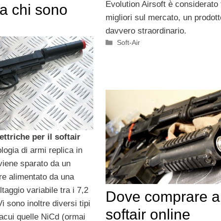
Evolution Airsoft è considerato t
, a chi sono
migliori sul mercato, un prodott
davvero straordinario.
Categorie
Soft-Air
ettriche per il softair
logia di armi replica in
o viene sparato da un
re alimentato da una
ltaggio variabile tra i 7,2
Dove comprare a
Vi sono inoltre diversi tipi
softair online
tracui quelle NiCd (ormai