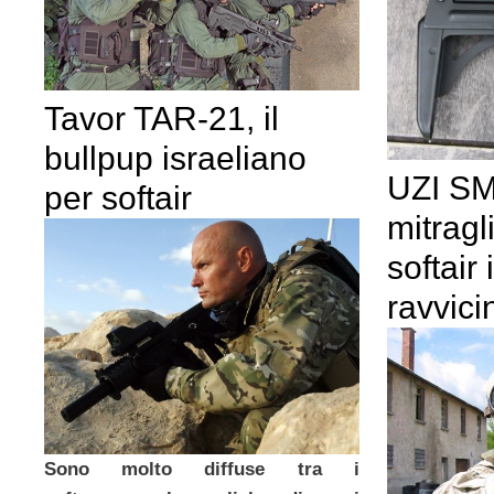
Tavor TAR-21, il
bullpup israeliano
UZI SM
per softair
mitragl
softair
ravvici
Sono molto diffuse tra i