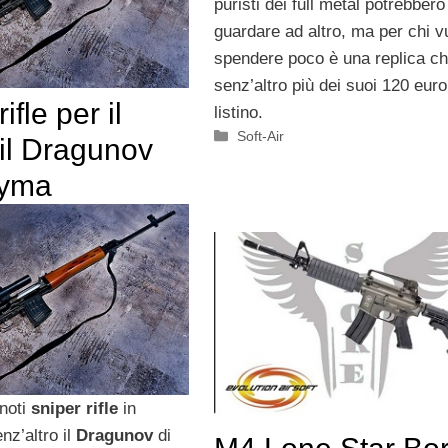
puristi dei full metal potrebbero
guardare ad altro, ma per chi v
spendere poco è una replica ch
senz’altro più dei suoi 120 euro
ifle per il
listino.
Categorie
Soft-Air
, il Dragunov
yma
 noti
sniper rifle
in
nz’altro il
Dragunov
di