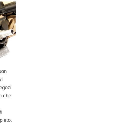
uon
vi
egozi
o che
di
pleto.