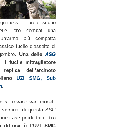
gunners preferiscono
 nelle loro combat una
 un’arma più compatta
assico fucile d’assalto di
ngombro.
Una delle
ASG
 il fucile mitragliatore
eplica dell’arcinoto
aeliano
UZI SMG, Sub
n
.
 si trovano vari modelli
te versioni di questa
ASG
varie case produttrici,
tra
iù diffusa è l’UZI SMG