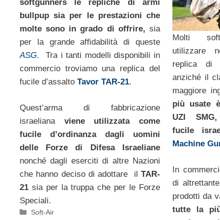
softgunners le repliche di armi
bullpup sia per le prestazioni che
molte sono in grado di offrire,
sia
Molti soft
per la grande affidabilità di queste
utilizzare
ASG
. Tra i tanti modelli disponibili in
replica di
commercio troviamo una replica del
anziché il cl
fucile d’assalto
Tavor TAR-21
.
maggiore i
più usate è
Quest’arma di fabbricazione
UZI SMG, r
israeliana
viene utilizzata come
fucile isr
fucile d’ordinanza dagli uomini
Machine Gu
delle Forze di Difesa Israeliane
nonché dagli eserciti di altre Nazioni
In commercio
che hanno deciso di adottare il
TAR-
di altrettan
21
sia per la truppa che per le Forze
prodotti da 
Speciali.
tutte la p
Categorie
Soft-Air