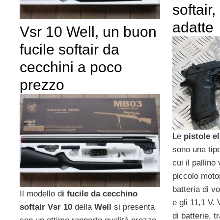
softair
adatte
Vsr 10 Well, un buon
fucile softair da
cecchini a poco
prezzo
Le
pistole el
sono una tipo
cui il pallin
piccolo moto
batteria di vo
Il modello d
i fucile da cecchino
e gli 11,1 V. 
softair Vsr 10
della
Well
si presenta
di batterie, 