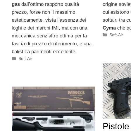
gas
dall’ottimo rapporto qualità
origine sovie
prezzo, forse non il massimo
cui esistono 
esteticamente, vista l’assenza dei
softair, tra cu
loghi e dei marchi IMI, ma con una
Cyma
che qu
Categorie
Soft-Air
meccanica senz’altro ottima per la
fascia di prezzo di riferimento, e una
balistica parimenti eccellente.
Categorie
Soft-Air
Pistole