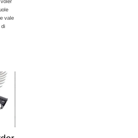
 voler
uole
e vale
 di