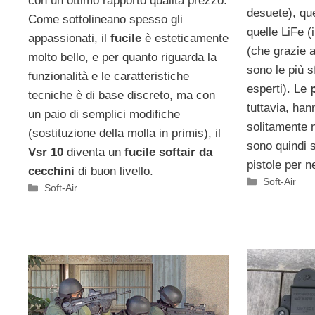
con un ottimo rapporto qualità prezzo.
desuete), que
Come sottolineano spesso gli
quelle LiFe (
appassionati, il
fucile
è esteticamente
(che grazie a
molto bello, e per quanto riguarda la
sono le più s
funzionalità e le caratteristiche
esperti). Le
p
tecniche è di base discreto, ma con
tuttavia, han
un paio di semplici modifiche
solitamente m
(sostituzione della molla in primis), il
sono quindi 
Vsr 10
diventa un
fucile softair da
pistole per ne
cecchini
di buon livello.
Categorie
Soft-Air
Categorie
Soft-Air