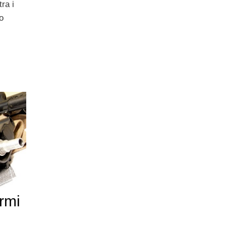
ra i
o
rmi