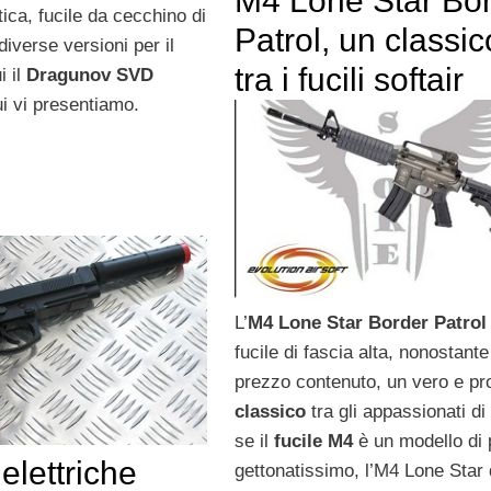
M4 Lone Star Bo
tica, fucile da cecchino di
Patrol, un classic
diverse versioni per il
tra i fucili softair
i il
Dragunov SVD
i vi presentiamo.
L’
M4 Lone Star Border Patrol
fucile di fascia alta, nonostante 
prezzo contenuto, un vero e pr
classico
tra gli appassionati di 
se il
fucile M4
è un modello di 
 elettriche
gettonatissimo, l’M4 Lone Star 