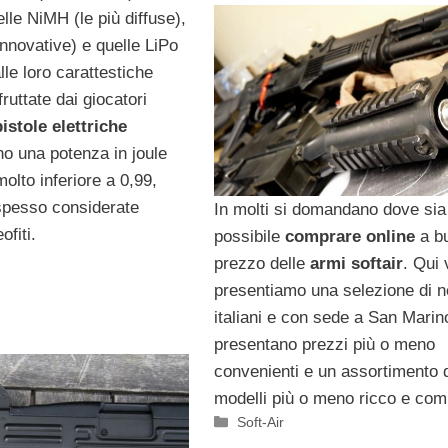
lle NiMH (le più diffuse),
innovative) e quelle LiPo
lle loro carattestiche
fruttate dai giocatori
istole elettriche
no una potenza in joule
olto inferiore a 0,99,
spesso considerate
In molti si domandano dove sia
ofiti.
possibile
comprare online
a b
prezzo delle
armi softair
. Qui 
presentiamo una selezione di n
italiani e con sede a San Marin
presentano prezzi più o meno
convenienti e un assortimento 
modelli più o meno ricco e com
Categorie
Soft-Air