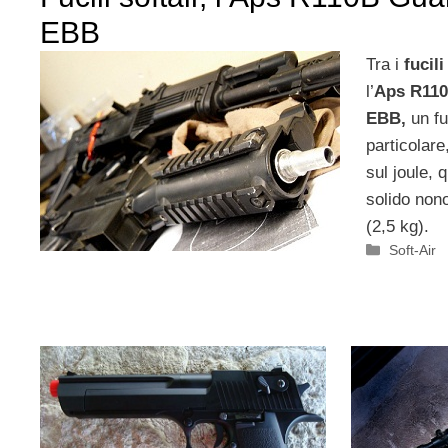
EBB
Tra i
fucili
l’
Aps R110
EBB,
un fuc
particolare
sul joule, 
solido non
(2,5 kg).
Categori
Soft-Air