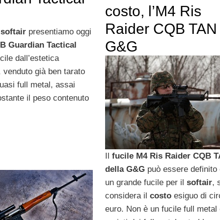
costo, l’M4 Ris
Raider CQB TAN
 softair
presentiamo oggi
G&G
B Guardian Tactical
ile dall’estetica
, venduto già ben tarato
quasi full metal, assai
ostante il peso contenuto
e
Il
fucile M4 Ris Raider CQB 
della G&G
può essere definito
un grande fucile per il
softair
, 
considera il
costo
esiguo di ci
euro. Non è un fucile full metal 