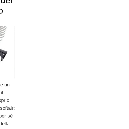
rder
o
è un
il
oprio
softair:
per sé
della