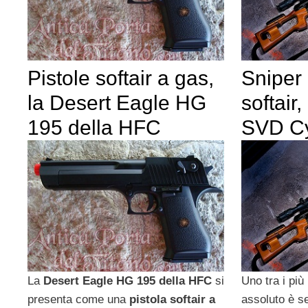
Pistole softair a gas,
Sniper r
la Desert Eagle HG
softair
195 della HFC
SVD C
La
Desert Eagle HG 195 della HFC
si
Uno tra i più
presenta come una
pistola softair a
assoluto è se