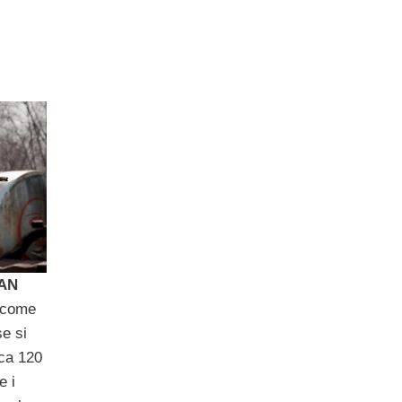
TAN
 come
se si
rca 120
e i