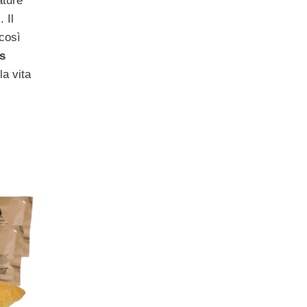
ature
 Il
 così
s
la vita