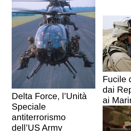
Fucile 
dai Rep
Delta Force, l’Unità
ai Mar
Speciale
antiterrorismo
dell’US Army