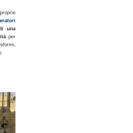
 proprie
eratori
di una
ità
per
ormi,
o.