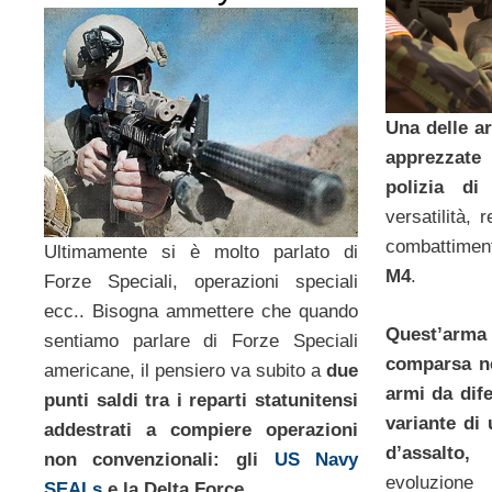
Una delle a
apprezzate 
polizia di
versatilità, 
combattiment
Ultimamente si è molto parlato di
M4
.
Forze Speciali, operazioni speciali
ecc.. Bisogna ammettere che quando
Quest’arm
sentiamo parlare di Forze Speciali
comparsa ne
americane, il pensiero va subito a
due
armi da dif
punti saldi tra i reparti statunitensi
variante di 
addestrati a compiere operazioni
d’assalto,
non convenzionali: gli
US Navy
evoluzione 
SEALs
e la Delta Force.