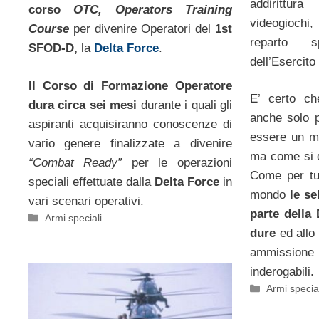
addirittu
corso
OTC,
Operators Training
videogioch
Course
per divenire Operatori del
1st
reparto sp
SFOD-D,
la
Delta Force
.
dell’Esercit
Il Corso di Formazione Operatore
E’ certo ch
dura circa sei mesi
durante i quali gli
anche solo p
aspiranti acquisiranno conoscenze di
essere un m
vario genere finalizzate a divenire
ma come si 
“Combat Ready”
per le operazioni
Come per tut
speciali effettuate dalla
Delta Force
in
mondo
le se
vari scenari operativi.
parte della
Categorie
Armi speciali
dure
ed allo 
ammission
inderogabili.
Categorie
Armi special