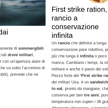
First strike ration, 
rancio a
conservazione
dai
infinita
Un
rancio
che definire a lunga
mamente di
sommergibili
conservazione pare riduttivo, 
iali
droni militari
,
più che lunga è
infinita
o poco 
 con un’apertura alare di
manca. Cambiano i tempi, la vi
che va sotto l’acronimo di
militare e anche il pasto dei sol
bili), prevede che ne
Pezzo forte del
‘First strike ra
dei militari Usa. è un
sandwich
to eat
, pronto da mangiare, che
conserva per ben
tre anni
, pur
temperatura non superi i 36 gra