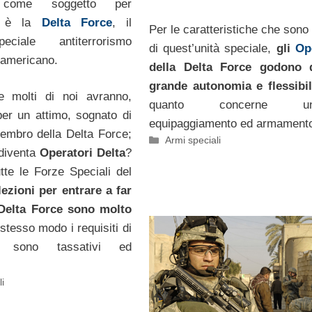
ra come soggetto per
i, è la
Delta Force
, il
Per le caratteristiche che sono
eciale antiterrorismo
di quest’unità speciale,
gli
Op
o americano.
della Delta Force godono 
grande autonomia e flessibil
e molti di noi avranno,
quanto concerne unif
er un attimo, sognato di
equipaggiamento ed armament
embro della Delta Force;
Categorie
Armi speciali
diventa
Operatori Delta
?
te le Forze Speciali del
lezioni per entrare a far
 Delta Force sono molto
stesso modo i requisiti di
e sono tassativi ed
i