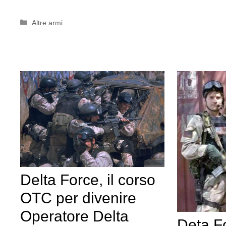
Categorie
Altre armi
Delta Force, il corso
OTC per divenire
Operatore Delta
Deta Fo