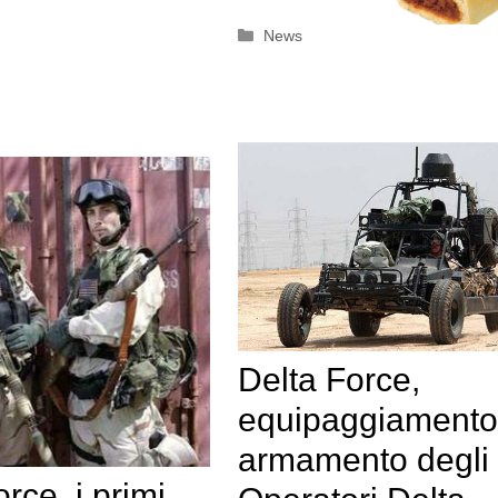
Categorie
News
Delta Force,
equipaggiamento
armamento degli
rce, i primi