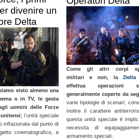
Operatori Delta
er divenire un
ore Delta
Come gli altri corpi spe
militari e non, la
Delta
effettua operazioni sp
bbiamo visto almeno una
generalmente coperte da se
inema o in TV, le gesta
varie tipologie di scenari; con
gli uomini delle Forze
inoltre il carattere antiterrori
tunitensi;
l’unità speciale
questa unità speciale è implic
ù inflazionata dal punto di
necessita di equipaggiame
getto cinematografico, e
armamento speciali.