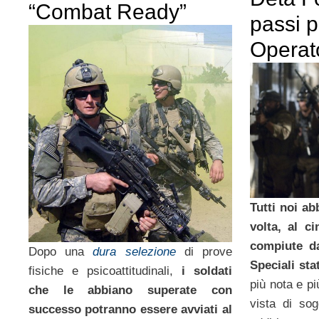
“Combat Ready”
passi p
Operat
Tutti noi a
volta, al c
compiute da
Dopo una
dura selezione
di prove
Speciali sta
fisiche e psicoattitudinali,
i soldati
più nota e pi
che le abbiano superate con
vista di sog
successo potranno essere avviati al