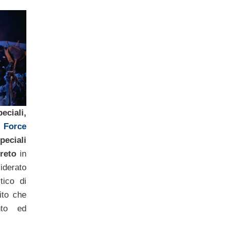
ciali,
 Force
eciali
greto
in
siderato
stico di
ito che
nto ed