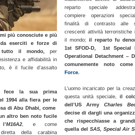
reparto speciale addest
compiere operazioni specia
finalità di contrasto alle 
crescenti attività terroristiche 
rmi più conosciute e più
il mondo;
il reparto fu den
da eserciti e forze di
1st SFOD-D, 1st Special 
 tutto il mondo,
per
Operational Detachment – De
resistenza e affidabilità in
comunemente noto com
o, è il fucile d’assalto
Force
.
L’uomo incaricato per la creaz
a fece la sua prima
questa unità speciale,
il col
l 1994 alla fiera per le
dell’US Army
Charles Be
esa di Abu Dhabi, come
decise di dargli una organiz
un altro ben noto fucile
che rispecchiasse a grandi
 l’
M16A2
, e come
quella del
SAS, Special Air S
diretta della carabina