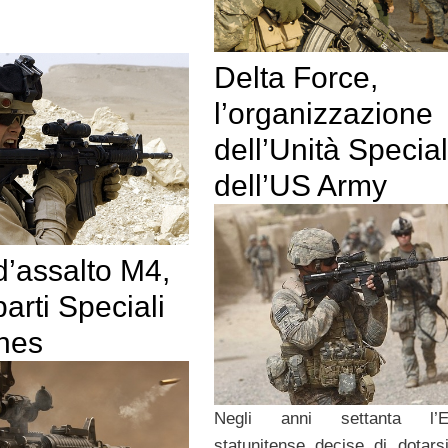
Delta Force,
l’organizzazione
dell’Unità Specia
dell’US Army
d’assalto M4,
arti Speciali
ines
Negli anni settanta l’Es
statunitense decise di dotars