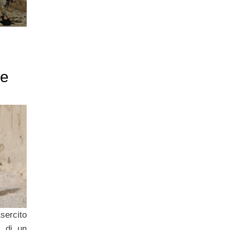
le
ercito
i di un