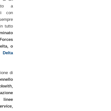
rato a
li con
sempre
in tutto
ominato
Forces
lta, o
e
Delta
ione di
onnello
ckwith
,
zazione
 linee
ervice
,