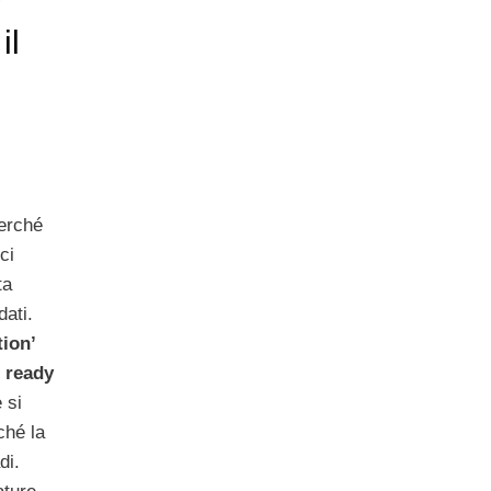
il
perché
ci
ta
dati.
tion’
 ready
 si
ché la
di.