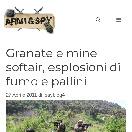
Vai
al
MEN
contenuto
Granate e mine
softair, esplosioni di
fumo e pallini
27 Aprile 2011
di
isayblog4