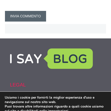
LEGAL
Usiamo i cookie per fornirti la miglior esperienza d'uso e
Armi&Spy is part of the network IsayBlog!
navigazione sul nostro sito web.
Puoi trovare altre informazioni riguardo a quali cookie usiamo
sul sito o disabilitarli nelle
impostazioni
.