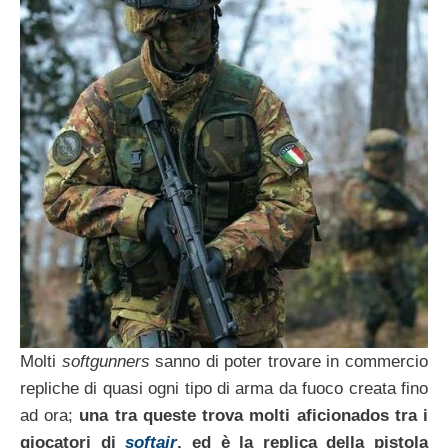
Molti
softgunners
sanno di poter trovare in commercio
repliche di quasi ogni tipo di arma da fuoco creata fino
ad ora;
una tra queste trova molti aficionados tra i
giocatori di
softair
, ed è la replica della pistola