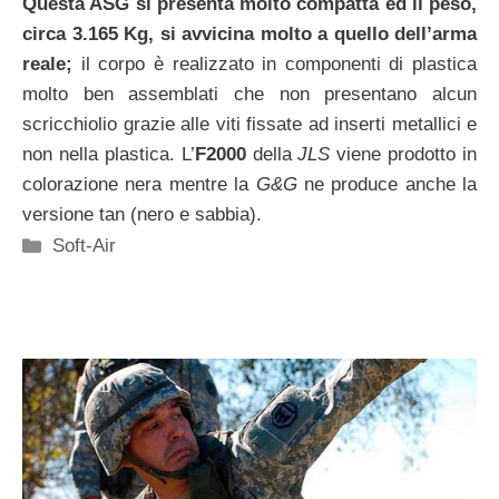
Questa ASG si presenta molto compatta ed il peso,
circa 3.165 Kg, si avvicina molto a quello dell’arma
reale;
il corpo è realizzato in componenti di plastica
molto ben assemblati che non presentano alcun
scricchiolio grazie alle viti fissate ad inserti metallici e
non nella plastica. L’
F2000
della
JLS
viene prodotto in
colorazione nera mentre la
G&G
ne produce anche la
versione tan (nero e sabbia).
Categorie
Soft-Air