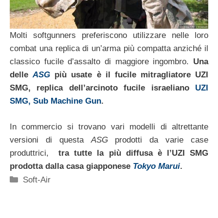
Molti softgunners preferiscono utilizzare nelle loro
combat una replica di un’arma più compatta anziché il
classico fucile d’assalto di maggiore ingombro.
Una
delle
ASG
più usate è il fucile mitragliatore UZI
SMG, replica dell’arcinoto fucile israeliano
UZI
SMG, Sub Machine Gun
.
In commercio si trovano vari modelli di altrettante
versioni di questa
ASG
prodotti da varie case
produttrici,
tra tutte la più diffusa è l’UZI SMG
prodotta dalla casa giapponese
Tokyo Marui
.
Categorie
Soft-Air