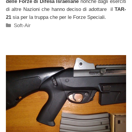
delle Forze di Difesa Israeliane
nonché dagli eserciti
di altre Nazioni che hanno deciso di adottare il
TAR-
21
sia per la truppa che per le Forze Speciali.
Categorie
Soft-Air