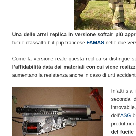
Una delle armi replica in versione softair più app
fucile d’assalto bullpup francese
FAMAS
nelle due ver
Come la versione reale questa replica si distingue s
l’affidabilità data dai materiali con cui viene real
aumentano la resistenza anche in caso di urti accidenta
Infatti sia 
seconda d
introvabile
dell’
ASG
è 
produttrici
del fucile