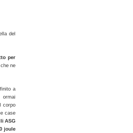
lla del
tto per
che ne
inito a
, ormai
Il corpo
rie case
lli ASG
0 joule