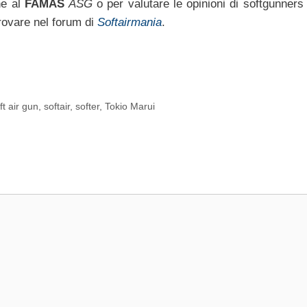
he al
FAMAS
ASG
o per valutare le opinioni di softgunners
rovare nel forum di
Softairmania
.
ft air gun
,
softair
,
softer
,
Tokio Marui