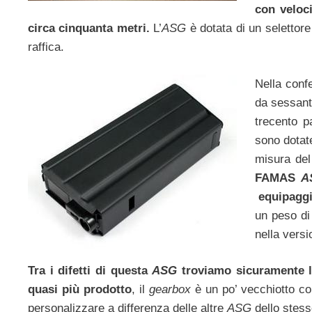
con veloci
circa cinquanta metri.
L’
ASG
è dotata di un selettore d
raffica.
Nella conf
da sessanta
trecento p
sono dotat
misura del
FAMAS
A
equipaggia
un peso di
nella versi
Tra i difetti di questa
ASG
troviamo sicuramente la
quasi più prodotto
, il
gearbox
è un po’ vecchiotto com
personalizzare a differenza delle altre
ASG
dello stes