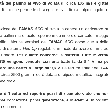
tà del pallino al vivo di volata di circa 105 m/s e gittat
i tiro che permette di scegliere tra il tiro a colpo singolo o i
ezione del
FAMAS
ASG
si trova in genere un caricatore s
 pallini ma è facile reperire in commercio caricatori maggio
allini. Alcune versioni del
FAMAS
ASG
come quella del
e di sistema
Hop-Up
regolabile in modo da avere un imbrac
 tiratore.
Per quanto concerne la batteria, tutte le versi
SG
vengono vendute con una batteria da 8,4 V ma p
re una batteria Large da 9,6 V.
La replica softair del
FA
 circa 2800 grammi ed è dotata di bipede metallico integra
one reale.
 difficoltà nel reperire pezzi di ricambio visto che no
e concezione, prima generazione, e in effetti è un po’ diffi
so segmento.