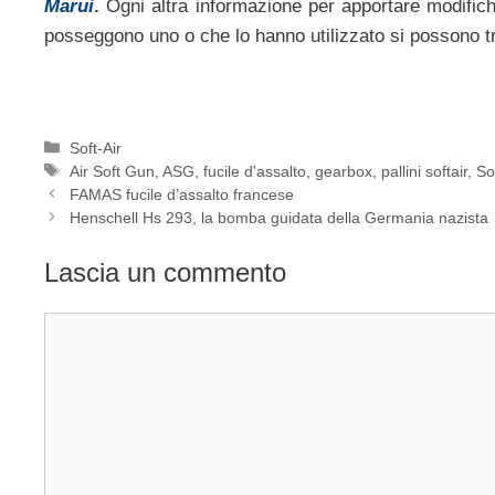
Marui
.
Ogni altra informazione per apportare modific
posseggono uno o che lo hanno utilizzato si possono t
Categorie
Soft-Air
Tag
Air Soft Gun
,
ASG
,
fucile d'assalto
,
gearbox
,
pallini softair
,
So
FAMAS fucile d’assalto francese
Henschell Hs 293, la bomba guidata della Germania nazista
Lascia un commento
Commento