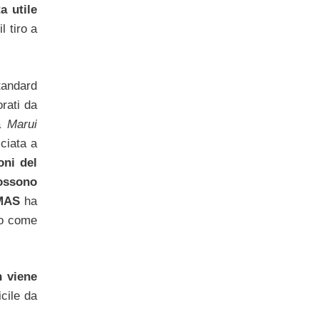
a utile
l tiro a
tandard
rati da
la
Marui
ciata a
oni del
ossono
MAS
ha
to come
n viene
cile da