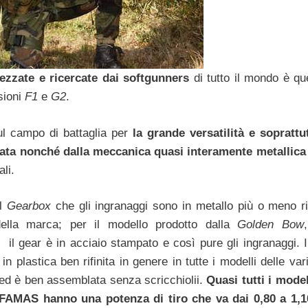
rezzate e ricercate dai softgunners
di tutto il mondo è que
sioni
F1
e
G2
.
ul campo di battaglia per
la grande versatilità e soprattu
izzata nonché dalla meccanica quasi interamente metallica
li.
il
Gearbox
che gli ingranaggi sono in metallo più o meno rif
ella marca; per il modello prodotto dalla
Golden Bow
, il gear è in acciaio stampato e così pure gli ingranaggi. 
in plastica ben rifinita in genere in tutte i modelli delle va
 ed è ben assemblata senza scricchiolii.
Quasi tutti i mode
 FAMAS hanno una potenza di tiro che va dai 0,80 a 1,1