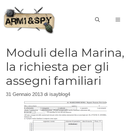
Vai
al
MEN
contenuto
Moduli della Marina,
la richiesta per gli
assegni familiari
31 Gennaio 2013
di
isayblog4