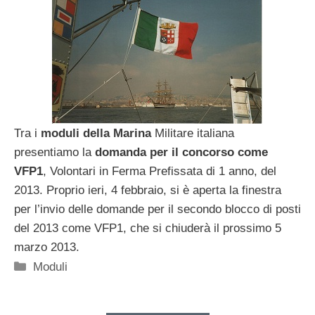
Tra i
moduli della Marina
Militare italiana
presentiamo la
domanda per il concorso come
VFP1
, Volontari in Ferma Prefissata di 1 anno, del
2013. Proprio ieri, 4 febbraio, si è aperta la finestra
per l’invio delle domande per il secondo blocco di posti
del 2013 come VFP1, che si chiuderà il prossimo 5
marzo 2013.
Categorie
Moduli