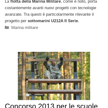
La
flotta della Marina Militare
, come è noto, porta
costantemente avanti nuovi progetti con tecnologie
avanzate. Tra questi è particolarmente rilevante il
progetto per
sottomarini U212A II Serie.
Categorie
Marina militare
Concorso 2013 per le scuole