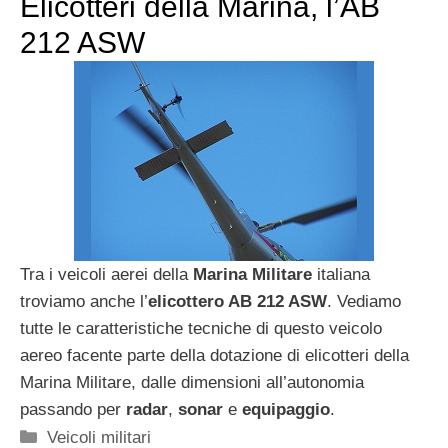
Elicotteri della Marina, l’AB
212 ASW
Tra i veicoli aerei della
Marina Militare
italiana
troviamo anche l’
elicottero AB 212 ASW
. Vediamo
tutte le caratteristiche tecniche di questo veicolo
aereo facente parte della dotazione di elicotteri della
Marina Militare, dalle dimensioni all’autonomia
passando per
radar
,
sonar
e
equipaggio
.
Categorie
Veicoli militari