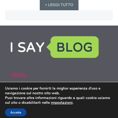
+ LEGGI TUTTO
LEGAL
Usiamo i cookie per fornirti la miglior esperienza d'uso e
Armi&Spy is part of the network IsayBlog!
navigazione sul nostro sito web.
Puoi trovare altre informazioni riguardo a quali cookie usiamo
sul sito o disabilitarli nelle
impostazioni
.
Armiespy.com © 2026. All right reserverd.
Accetta