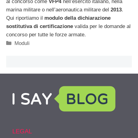
al concorso come
VFP4
nell’esercito italiano, nella
marina militare o nell’aeronautica militare del
2013
.
Qui riportiamo il
modulo della dichiarazione
sostitutiva di certificazione
valida per le domande al
concorso per tutte le forze armate.
Categorie
Moduli
LEGAL