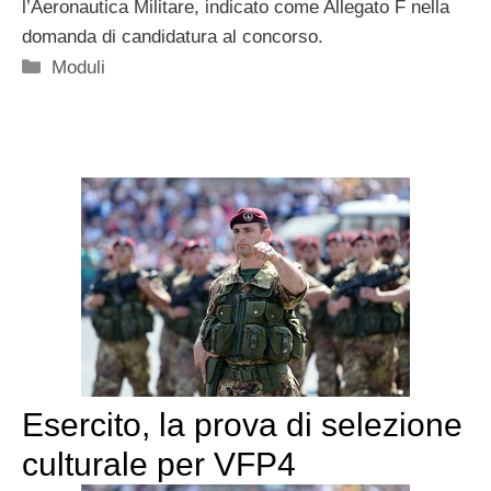
l’Aeronautica Militare, indicato come Allegato F nella
domanda di candidatura al concorso.
Categorie
Moduli
Esercito, la prova di selezione
culturale per VFP4