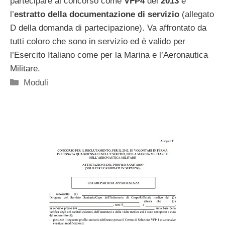
partecipare al concorso come
VFP4
del
2013
è
l’
estratto della documentazione di servizio
(allegato
D della domanda di partecipazione). Va affrontato da
tutti coloro che sono in servizio ed è valido per
l’Esercito Italiano come per la Marina e l’Aeronautica
Militare.
Categorie
Moduli