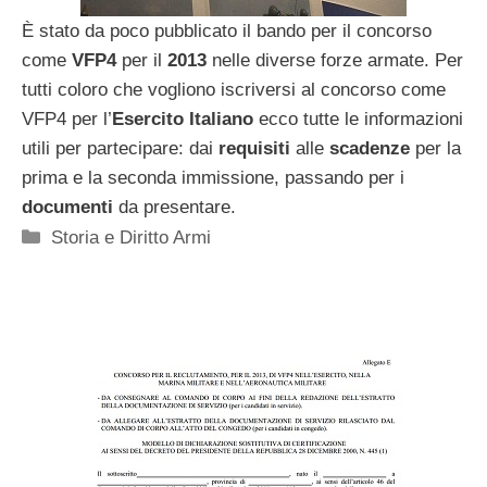
È stato da poco pubblicato il bando per il concorso
come
VFP4
per il
2013
nelle diverse forze armate. Per
tutti coloro che vogliono iscriversi al concorso come
VFP4 per l’
Esercito Italiano
ecco tutte le informazioni
utili per partecipare: dai
requisiti
alle
scadenze
per la
prima e la seconda immissione, passando per i
documenti
da presentare.
Categorie
Storia e Diritto Armi