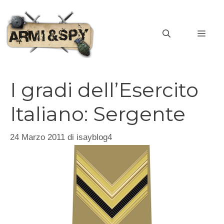
Vai
al
MEN
contenuto
I gradi dell’Esercito
Italiano: Sergente
24 Marzo 2011
di
isayblog4