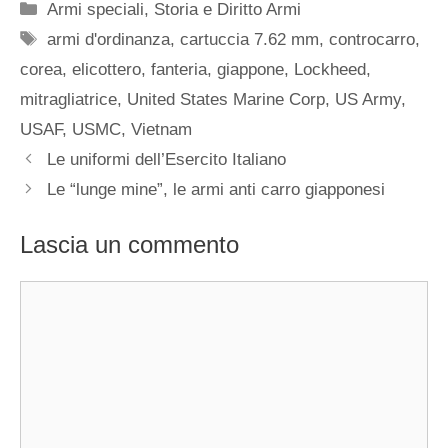
Categorie
Armi speciali
,
Storia e Diritto Armi
Tag
armi d'ordinanza
,
cartuccia 7.62 mm
,
controcarro
,
corea
,
elicottero
,
fanteria
,
giappone
,
Lockheed
,
mitragliatrice
,
United States Marine Corp
,
US Army
,
USAF
,
USMC
,
Vietnam
Le uniformi dell’Esercito Italiano
Le “lunge mine”, le armi anti carro giapponesi
Lascia un commento
Commento