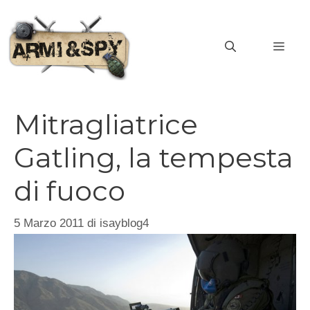
Vai
al
MEN
contenuto
Mitragliatrice
Gatling, la tempesta
di fuoco
5 Marzo 2011
di
isayblog4