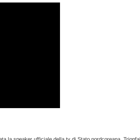
tata la speaker ufficiale della tv di Stato nordcoreana. Trionf