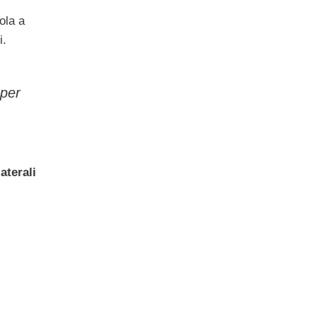
ola a
i.
 per
aterali